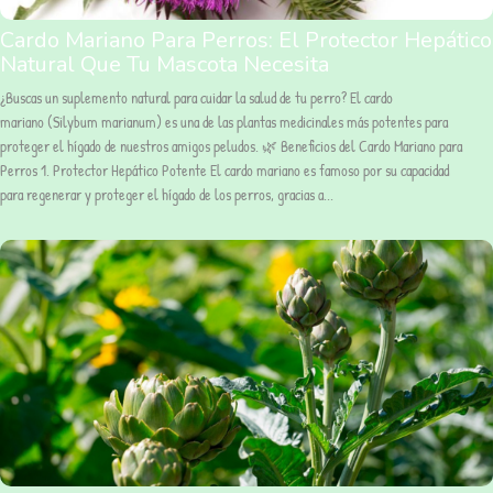
Cardo Mariano Para Perros: El Protector Hepático
Natural Que Tu Mascota Necesita
¿Buscas un suplemento natural para cuidar la salud de tu perro? El cardo
mariano (Silybum marianum) es una de las plantas medicinales más potentes para
proteger el hígado de nuestros amigos peludos. 🌿 Beneficios del Cardo Mariano para
Perros 1. Protector Hepático Potente El cardo mariano es famoso por su capacidad
para regenerar y proteger el hígado de los perros, gracias a...