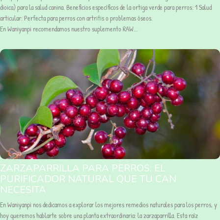
dioica) para la salud canina. Beneficios específicos de la ortiga verde para perros: 1️ Salud
articular: Perfecta para perros con artritis o problemas óseos.
En Waniyanpi recomendamos nuestro suplemento RAW...
ZARZAPARRILLA PARA PERROS: EL
PURIFICADOR NATURAL QUE TU CAN
NECESITA
En Waniyanpi nos dedicamos a explorar los mejores remedios naturales para los perros, y
hoy queremos hablarte sobre una planta extraordinaria: la zarzaparrilla. Esta raíz