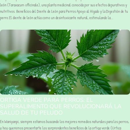
león (Taraxacum officinale), una planta medicinal conocida por sus efectos depurativos y
nutritivos. Beneficios del Diente de León para Perros Apoyo al Hígado y la Digestión de tu
perro.El diente de león actúa como un desintoxicante natural, estimulando la...
ORTIGA VERDE PARA PERROS: EL
SUPERALIMENTO QUE REVOLUCIONARÁ LA
SALUD DE TU PELUDO
En Waniyanpi, siempre estamos buscando los mejores remedios naturales para los perros,
y hoy queremos presentarte los sorprendentes beneficios de la ortiga verde (Urtica