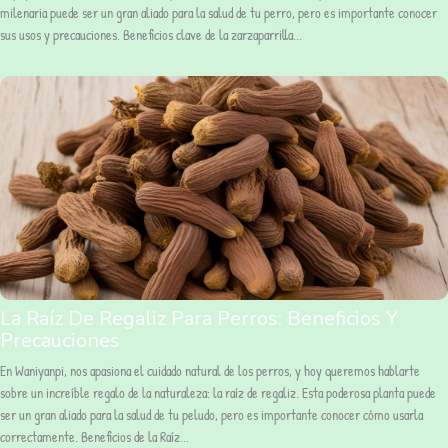
milenaria puede ser un gran aliado para la salud de tu perro, pero es importante conocer
sus usos y precauciones. Beneficios clave de la zarzaparrilla...
La Raíz De Regaliz Para Perros: Beneficios Y
Precauciones
En Waniyanpi, nos apasiona el cuidado natural de los perros, y hoy queremos hablarte
sobre un increíble regalo de la naturaleza: la raíz de regaliz. Esta poderosa planta puede
ser un gran aliado para la salud de tu peludo, pero es importante conocer cómo usarla
correctamente. Beneficios de la Raíz...