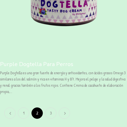
Purple Dogtella Para Perros
Purple Dogtella es una gran fuente de energía y antioxidantes, con ácidos grasos Omega 3
similares a los del salmón y rica en vitaminas H y B7. Mejora el pelaje y la salud digestiva
y renal gracias también a los frutos rojos. Contiene Crema de cacahuete de elaboración
propia,...
1
2
3