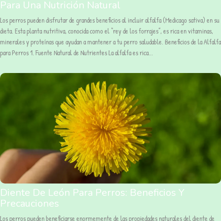
Para Una Nutrición Natural
Los perros pueden disfrutar de grandes beneficios al incluir alfalfa (Medicago sativa) en su
dieta. Esta planta nutritiva, conocida como el “rey de los forrajes”, es rica en vitaminas,
minerales y proteínas que ayudan a mantener a tu perro saludable. Beneficios de la Alfalfa
para Perros 1. Fuente Natural de Nutrientes La alfalfa es rica...
Diente De León Para Perros: Beneficios Y
Precauciones
Los perros pueden beneficiarse enormemente de las propiedades naturales del diente de