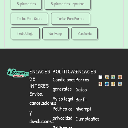
Suplementos
Suplementos Hepaticos
Tartas Para Gatos
Tartas Para Perros
Trébol Rojo
Waniyanpi
Zanahoria
ENLACES
POLÍTICAS
ENLACES
DE
Condiciones
Perros
INTERES
generales
Gatos
Envíos,
Aviso legal
Barf-
cancelaciones
Política de
niyampi
y
privacidad
Cumpleaños
devoluciones
Política de