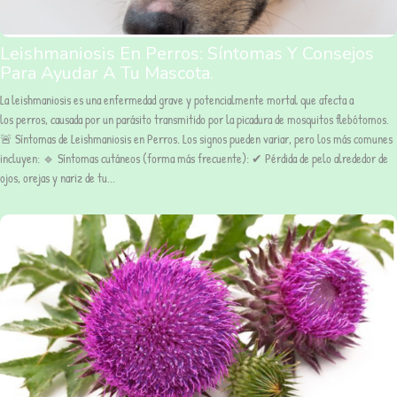
Leishmaniosis En Perros: Síntomas Y Consejos
Para Ayudar A Tu Mascota.
La leishmaniosis es una enfermedad grave y potencialmente mortal que afecta a
los perros, causada por un parásito transmitido por la picadura de mosquitos flebótomos.
🚨 Síntomas de Leishmaniosis en Perros. Los signos pueden variar, pero los más comunes
incluyen: 🔹 Síntomas cutáneos (forma más frecuente): ✔ Pérdida de pelo alrededor de
ojos, orejas y nariz de tu...