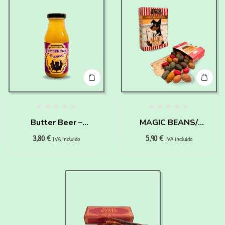
Butter Beer –
MAGIC BEANS/
3,80
€
5,90
€
Cerveza de
JUDÍAS MÁGICAS –
IVA incluido
IVA incluido
Mantequilla – HAIRY
HAIRY PAWTTER
PAWTTER