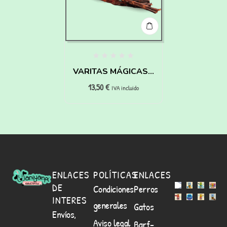
VARITAS MÁGICAS –
13,50
€
HAIRY PAWTTER
IVA incluido
ENLACES
POLÍTICAS
ENLACES
DE
Condiciones
Perros
INTERES
generales
Gatos
Envíos,
Aviso legal
Barf-