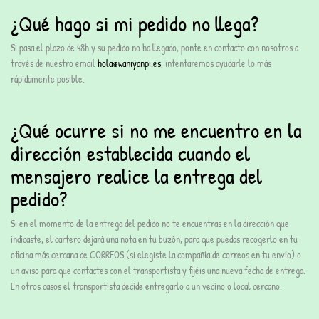
¿Qué hago si mi pedido no llega?
Si pasa el plazo de 48h y su pedido no ha llegado, ponte en contacto con nosotros a
través de nuestro email
hola@waniyanpi.es
, intentaremos ayudarle lo más
rápidamente posible.
¿Qué ocurre si no me encuentro en la
dirección establecida cuando el
mensajero realice la entrega del
pedido?
Si en el momento de la entrega del pedido no te encuentras en la dirección que
indicaste, el cartero dejará una nota en tu buzón, para que puedas recogerlo en tu
oficina más cercana de CORREOS (si elegiste la compañía de correos en tu envío) o
un aviso para que contactes con el transportista y fijéis una nueva fecha de entrega.
En otros casos el transportista decide entregarlo a un vecino o local cercano.