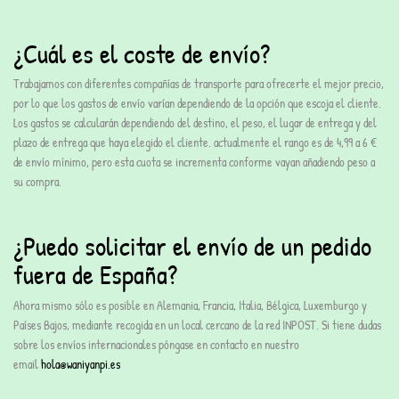
¿Cuál es el coste de envío?
Trabajamos con
diferentes compañías de transporte
para ofrecerte el mejor precio,
por lo que los gastos de envío varían dependiendo de la opción que escoja el cliente.
Los gastos se calcularán dependiendo del destino, el peso, el lugar de entrega y del
plazo de entrega que haya elegido el cliente. actualmente el rango es de 4,99 a 6 €
de envío mínimo, pero esta cuota se incrementa conforme vayan añadiendo peso a
su compra.
¿Puedo solicitar el envío de un pedido
fuera de España?
Ahora mismo sólo es posible en Alemania, Francia, Italia, Bélgica, Luxemburgo y
Países Bajos, mediante recogida en un local cercano de la red INPOST. Si tiene dudas
sobre los envíos internacionales póngase en contacto en nuestro
email
hola@waniyanpi.es