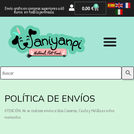
0
0,00
€
Envío gratis en compras superiores a 60
euros en toda la península.
POLÍTICA DE ENVÍOS
ATENCIÓN: No se realizan envíos a Islas Canarias, Ceuta y Melilla en estos
momentos