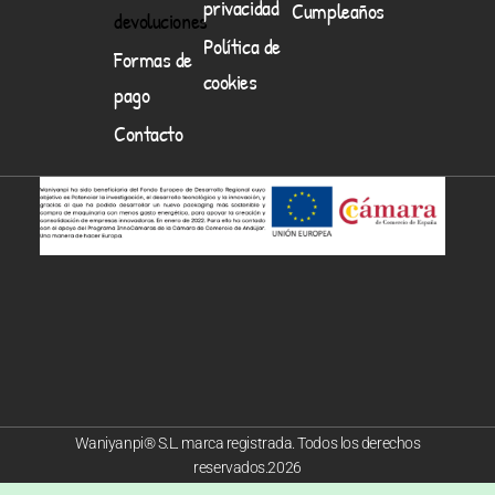
privacidad
Cumpleaños
devoluciones
Política de
Formas de
cookies
pago
Contacto
Waniyanpi® S.L. marca registrada. Todos los derechos
reservados.2026