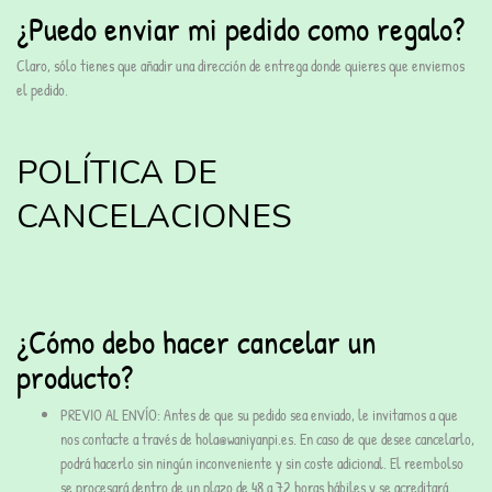
¿Puedo enviar mi pedido como regalo?
Claro, sólo tienes que añadir una dirección de entrega donde quieres que enviemos
el pedido.
POLÍTICA DE
CANCELACIONES
¿Cómo debo hacer cancelar un
producto?
PREVIO AL ENVÍO: Antes de que su pedido sea enviado, le invitamos a que
nos contacte a través de
hola@waniyanpi.es
. En caso de que desee cancelarlo,
podrá hacerlo sin ningún inconveniente y sin coste adicional. El reembolso
se procesará dentro de un plazo de 48 a 72 horas hábiles y se acreditará