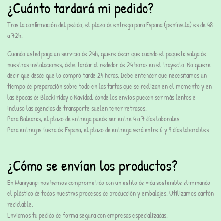
¿Cuánto tardará mi pedido?
Tras la confirmación del pedido, el plazo de entrega para
España (península) es
de
48
a 72h.
Cuando usted paga un servicio de 24h, quiere decir que cuando el paquete salga de
nuestras instalaciones, debe tardar al rededor de 24 horas en el trayecto. No quiere
decir que desde que lo compró tarde 24 horas. Debe entender que necesitamos un
tiempo de preparación sobre todo en las tartas que se realizan en el momento y en
las épocas de BlackFriday o Navidad, donde los envíos pueden ser más lentos e
incluso las agencias de transporte suelen tener retrasos.
Para Baleares
, el plazo de entrega puede ser entre 4 a 7 días laborales.
Para
entregas fuera de España
, el plazo de entrega será entre 6 y 9 días laborables.
¿Cómo se envían los productos?
En
Waniyanpi
nos hemos comprometido con un estilo de vida sostenible eliminando
el plástico
de todos nuestros procesos de producción y embalajes. Utilizamos cartón
reciclable.
Enviamos tu pedido de forma segura con empresas especializadas.