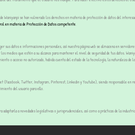
de Waniyanpi se han vulnerado los derechos en materia de protección de datos del interesad
rol en materia de Protección de Datos competente
.
teger sus datos e informaciones personales, así nuestra página web se almacena en servidor
los medios que estén a su alcance para mantener el nivel de seguridad de tus datos. Waniya
amiento o acceso no autorizado, habida cuenta del estado de la tecnología, la naturaleza de 
rnet (Facebook, Twitter, Instagram, Pinterest, Linkedin y Youtube), siendo responsable en r
miento del usuario para ello.
a adaptarla a novedades legislativas o jurisprudenciales, así como a prácticas de la industr