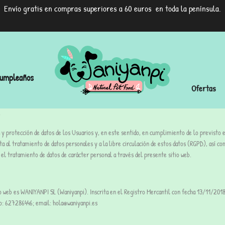
Envío gratis en compras superiores a 60 euros en toda la península.
umpleaños
Ofertas
dad y protección de datos de los Usuarios y, en este sentido, en cumplimiento de lo previ
ecta al tratamiento de datos personales y a la libre circulación de estos datos (RGPD), así
 el tratamiento de datos de carácter personal a través del presente sitio web.
o web es WANIYANPI SL (Waniyanpi). Inscrita en el Registro Mercantil con fecha 13/11/2018, 
ono: 627286446; email: hola@waniyanpi.es