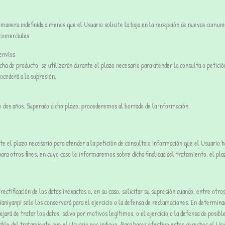
manera indefinida a menos que el Usuario solicite la baja en la recepción de nuevas comunic
 comerciales.
envíos
ficha de producto, se utilizarán durante el plazo necesario para atender la consulta o pet
ocederá a la supresión.
e dos años. Superado dicho plazo, procederemos al borrado de la información.
e el plazo necesario para atender a la petición de consulta o información que el Usuario h
para otros fines, en cuyo caso le informaremos sobre dicha finalidad del tratamiento, el pl
 rectificación de los datos inexactos o, en su caso, solicitar su supresión cuando, entre otr
Waniyanpi solo los conservará para el ejercicio o la defensa de reclamaciones. En determinad
ejará de tratar los datos, salvo por motivos legítimos, o el ejercicio o la defensa de posi
sable del tratamiento que el Usuario nos indique. Para hacer efectivo estos derechos el Usu