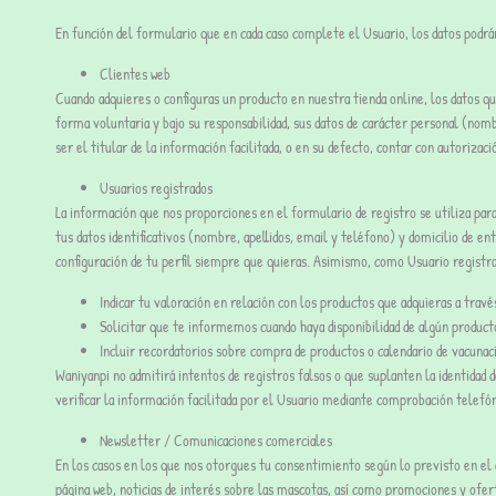
En función del formulario que en cada caso complete el Usuario, los datos podrán 
Clientes web
Cuando adquieres o configuras un producto en nuestra tienda online, los datos que 
forma voluntaria y bajo su responsabilidad, sus datos de carácter personal (nomb
ser el titular de la información facilitada, o en su defecto, contar con autorizac
Usuarios registrados
La información que nos proporciones en el formulario de registro se utiliza para 
tus datos identificativos (nombre, apellidos, email y teléfono) y domicilio de e
configuración de tu perfil siempre que quieras. Asimismo, como Usuario registrad
Indicar tu valoración en relación con los productos que adquieras a travé
Solicitar que te informemos cuando haya disponibilidad de algún producto
Incluir recordatorios sobre compra de productos o calendario de vacunac
Waniyanpi no admitirá intentos de registros falsos o que suplanten la identidad 
verificar la información facilitada por el Usuario mediante comprobación telefón
Newsletter / Comunicaciones comerciales
En los casos en los que nos otorgues tu consentimiento según lo previsto en el ar
página web, noticias de interés sobre las mascotas, así como promociones y ofert