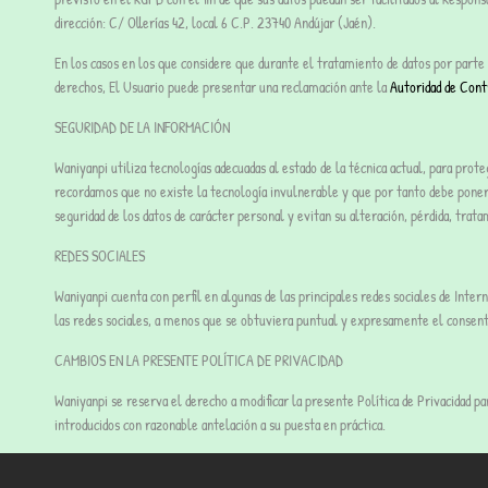
dirección: C/ Ollerías 42, local 6 C.P. 23740 Andújar (Jaén).
En los casos en los que considere que durante el tratamiento de datos por parte 
derechos, El Usuario puede presentar una reclamación ante la
Autoridad de Cont
SEGURIDAD DE LA INFORMACIÓN
Waniyanpi utiliza tecnologías adecuadas al estado de la técnica actual, para pro
recordamos que no existe la tecnología invulnerable y que por tanto debe poner 
seguridad de los datos de carácter personal y evitan su alteración, pérdida, trat
REDES SOCIALES
Waniyanpi cuenta con perfil en algunas de las principales redes sociales de Inte
las redes sociales, a menos que se obtuviera puntual y expresamente el consenti
CAMBIOS EN LA PRESENTE POLÍTICA DE PRIVACIDAD
Waniyanpi se reserva el derecho a modificar la presente Política de Privacidad par
introducidos con razonable antelación a su puesta en práctica.