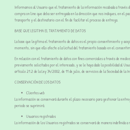
Informamos al Usuario que el tratamiento de la información recabada a través del
compra on line que deba ser entregada en la dirección que nos indiques, en el pa
transporte y el destinatario con el fin de facilitar el proceso de entrega.
BASE QUE LEGITIMA EL TRATAMIENTO DE DATOS
La base que legitima el tratamiento de datos es el propio consentimiento y acept
momento, sin que ello afecte a la licitud del tratamiento basado en el consentim
En relación con el tratamiento de datos con fines comerciales a través de medios
previamente solicitados por el interesado, y se le haya dado la posibilidad al U
artículo 21.2 de la Ley 34/2002, de 11 de julio, de servicios de la Sociedad de la
CONSERVACIÓN DE LOS DATOS
Clientes web
La información se conservará durante el plazo necesario para gestionar la entre
periodo se suprimirá.
Usuarios registrados
La información de los Usuarios registrados se conservará de manera indefinida a 