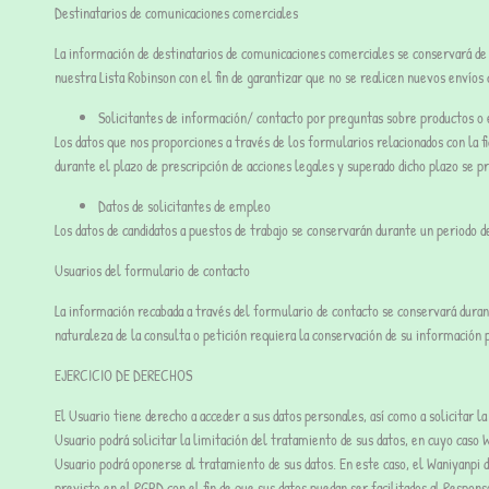
Destinatarios de comunicaciones comerciales
La información de destinatarios de comunicaciones comerciales se conservará de 
nuestra Lista Robinson con el fin de garantizar que no se realicen nuevos envíos
Solicitantes de información/ contacto por preguntas sobre productos o 
Los datos que nos proporciones a través de los formularios relacionados con la 
durante el plazo de prescripción de acciones legales y superado dicho plazo se pr
Datos de solicitantes de empleo
Los datos de candidatos a puestos de trabajo se conservarán durante un periodo d
Usuarios del formulario de contacto
La información recabada a través del formulario de contacto se conservará durant
naturaleza de la consulta o petición requiera la conservación de su información 
EJERCICIO DE DERECHOS
El Usuario tiene derecho a acceder a sus datos personales, así como a solicitar la
Usuario podrá solicitar la limitación del tratamiento de sus datos, en cuyo caso 
Usuario podrá oponerse al tratamiento de sus datos. En este caso, el Waniyanpi d
previsto en el RGPD con el fin de que sus datos puedan ser facilitados al Respon