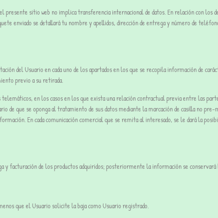
 presente sitio web no implica transferencia internacional de datos. En relación con los d
quete enviado se detallará tu nombre y apellidos, dirección de entrega y número de teléfon
ación del Usuario en cada uno de los apartados en los que se recopila información de carác
iento previo a su retirada.
 telemáticos, en los casos en los que exista una relación contractual previa entre las par
suario de que se oponga al tratamiento de sus datos mediante la marcación de casilla no pre
 Información. En cada comunicación comercial que se remita al interesado, se le dará la posi
ga y facturación de los productos adquiridos; posteriormente la información se conservará 
menos que el Usuario solicite la baja como Usuario registrado.