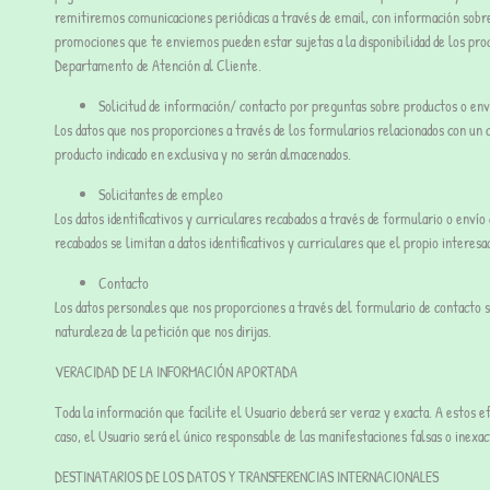
remitiremos comunicaciones periódicas a través de email, con información sobre n
promociones que te enviemos pueden estar sujetas a la disponibilidad de los pro
Departamento de Atención al Cliente.
Solicitud de información/ contacto por preguntas sobre productos o env
Los datos que nos proporciones a través de los formularios relacionados con un 
producto indicado en exclusiva y no serán almacenados.
Solicitantes de empleo
Los datos identificativos y curriculares recabados a través de formulario o envío 
recabados se limitan a datos identificativos y curriculares que el propio interesa
Contacto
Los datos personales que nos proporciones a través del formulario de contacto se
naturaleza de la petición que nos dirijas.
VERACIDAD DE LA INFORMACIÓN APORTADA
Toda la información que facilite el Usuario deberá ser veraz y exacta. A estos 
caso, el Usuario será el único responsable de las manifestaciones falsas o inexact
DESTINATARIOS DE LOS DATOS Y TRANSFERENCIAS INTERNACIONALES