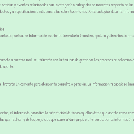
oticias y eventos relacionados con la categoría o categorías de mascotas respecto de las c
ductos y a especificaciones más concretas sobre las mismas. Ante cualquier duda, te infor
íos
contacto puntual de información mediante formulario (nombre, apellido y dirección de email
directo a nuestro mail se utilizarán con la finalidad de gestionar los procesos de selección
do aporte.
 tratarán únicamente para atender tu consulta o petición. La información recabada se limita
efectos, el interesado garantiza la autenticidad de todos aquellos datos que aporte como c
as que realice, y de los perjuicios que cause a Waniyanpi, o a terceros, por la información q