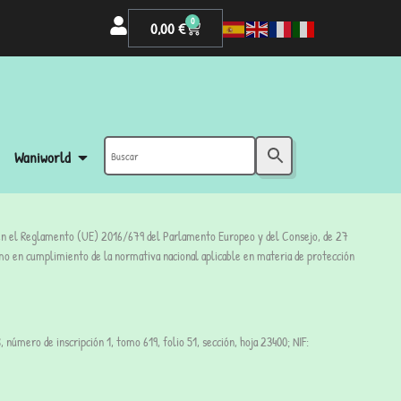
0
0,00
€
Waniworld
sto en el Reglamento (UE) 2016/679 del Parlamento Europeo y del Consejo, de 27
 como en cumplimiento de la normativa nacional aplicable en materia de protección
número de inscripción 1, tomo 619, folio 51, sección, hoja 23400; NIF: