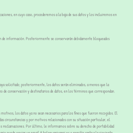
aciones, en cuyo caso, procederemos a la baja de sus datos y los incluiremos en
ición de información. Posteriormente se conservarán debidamente bloqueados
aya solicitado; posteriormente, los datos serán eliminados, a menos que la
azo de conservación y destinatarios de datos, en los términos que correspondan.
os motivos, los datos ya no sean necesarios para los fines que fueron recogidos. El
as circunstancias y por motivos relacionados con su situación particular, el
bles reclamaciones. Por último, le informamos sobre su derecho de portabilidad
ario puede enviar un email A hola@waniyanpi.es o remitir carta a la siguiente