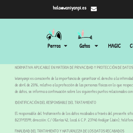
hola@waniyanpi.es
Perros
Gatos
MAGIC
C
NORMATIVA APLICABLE EN MATERIA DE PRIVACIDAD Y PROTECCIÓN DE DATOS
Waniyanpi es consciente de la importancia de garantizar el derecho a la intimi
de abril de 2016, relativo a la protección de las personas físicas en lo que resp
de datos, se informa a continuación sobre los siguientes puntos relacionados con
IDENTIFICACIÓN DEL RESPONSABLE DEL TRATAMIENTO
El responsable del tratamiento de los datos recabados a través del presente siti
B23793599; dirección: C/ Ollerías 42, local 6 C.P. 23740 Andújar (Jaén); teléf
FINALIDAD DEL TRATAMIENTO Y NATURALEZA DE LOS DATOS RECABADOS