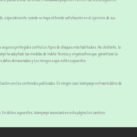
o, especialmente cuando no haya obtenido satisfacción en el ejercicio de sus
es seguros protegidos contra los tipos de ataques más habituales. No obstante, le
npi ha adoptado las medidas de índole técnica y organizativa que garantizan la
los datos almacenados y los riesgos a que estén expuestos.
elación con los contenidos publicados. En ningún caso Waniyanpi extraerá datos de
ia. En dichos supuestos, Waniyanpi anunciará en esta página los cambios