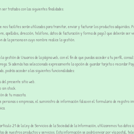
ser tratados con las siguientes finalidades:
nos facilites serán utilizados para tramitar, enviar y facturar los productos adquiridos. Pa
re, apellidos, dirección, teléfono, datos de facturación y forma de pago) que deberán ser 
ión de la persona en cuyo nombre realice la gestión.
la gestión de Usuarios de la página web, con el fin de que puedas acceder a tu perfil, consu
ntrega. Si además has seleccionado expresamente la opción de guardar tarjeta o recordar Pa
o, podrás acceder a las siguientes funcionalidades:
s del presente sitio web.
 sin stock.
ión de tu mascota.
de personas o empresas, el suministro de información falsa en el formulario de registro im
ica.
tículo 21 de la Ley de Servicios de la Sociedad de la Información, utilizaremos tus datos i
as de nuestros productos y servicios. Esta información se podrá enviar por vía postal, telef