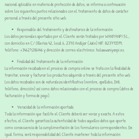
nacional aplicable en materia de protección de datos, se informa a continuación
sobre los siguientes puntos relacionados con el tratamiento de datos de carácter
personal a través del presente sitio web.
Responsable del tratamiento y destinatarios de la información
Los datos personales aportados por el Cliente serán tratados por WANIYANPI S.L.,
con domicilio en C/ Ollerías 42, local 6, 2370 Andújar (Jaén) NIF: B23793599;
teléfono: +34627286446 y dirección de correo electrónico: hola@waniyanpi.es.
Finalidad del tratamiento de la información
La información recabada en el proceso de compra online se trata con la finalidad de
tramitar, enviar y facturar los productos adquirido a través del presente sitio web.
Los datos recabados son de naturaleza identificativa (nombre, apellidos, DNI,
teléfono, dirección) así como datos relacionados con el proceso de compra (datos de
facturación y forma de pago).
Veracidad de la información aportada
Toda la información que facilite el Cliente deberá ser veraz y exacta. A estos
efectos, el Cliente garantiza la autenticidad de todos aquellos datos que aporte
como consecuencia de la cumplimentación de los formularios correspondientes. De
igual forma, será responsabilidad del Cliente mantener toda la información