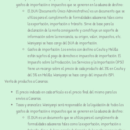
gastos de importación e impuestos que se generen en la aduana de destino:
El DUA (Documento Único Administrativo) es un documento que se
utiliza para el cumplimento de formalidades aduaneras tales como
la exportación, importación o tránsito. Sirve de base para la
declaración de la renta consiguiente y constituye un soporte de
información sobre la mercancía, su origen, valor, impuestos, etc.
Waniyanpi se hace cargo del DUA de importación.
Gastos de importación: Los envíos con destino a Ceuta y Melilla
están sujetos al pago de derechos e impuestos de importación. El
Impuesto sobre la Producción, los Servicios y la Importación (IPSI)
tiene un recargo sobre el precio de cada producto del 3% en Ceuta y
del 5% en Melilla. Waniyanpi se hace cargo del impuesto ISPI.
Venta de productos a Canarias:
El precio indicado en cada artículo es el precio final del mismo para los
envíos a Canarias.
Tasas y aranceles: Waniyanpi será responsable de la liquidación de todos los
gastos de importación e impuestos que se generen en la aduana de destino:
El DUA es un documento que se utiliza para el cumplimento de
formalidades aduaneras tales como la exportación, importación o