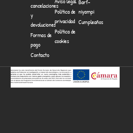
Aviso legal
Barf-
cancelaciones
Política de
niyampi
y
privacidad
Cumpleaños
devoluciones
Política de
Formas de
cookies
pago
Contacto