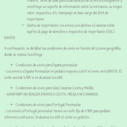
tránsito. Sirve de base para la declaración de la renta consiguiente y
constituye un soporte de información sobre la mercancía, su origen,
valor, impuestos, etc. Waniyanpi se hace cargo del DUA de
importación.
Gastos de importación: Los envíos con destino a Canarias están
sujetos al pago de derechos e impuestos de importación (IGIC).
ENVÍOS
A continuación, se detallan las condiciones de envío en función de la zona geográfica
donde se realice la entrega:
Condiciones de envío para España peninsular.
– Los envíos a España Peninsular en pedidos mayores a 60 € el envío será GRATIS. El
coste será de 4,90€ si no alcanzan los 60€.
Condiciones de envío para Islas Canarias Ceuta y Melilla
– WANIYANPI NO REALIZA ENVIOS A CEUTA, MELILLA NI CANARIAS.
Condiciones de envío para Portugal Peninsular
– Los envíos a Portugal peninsular tienen un coste fijo de 4,90€ para pedidos
inferiores a 60 euros. Si alcanza los 60€ el coste es gratuito.