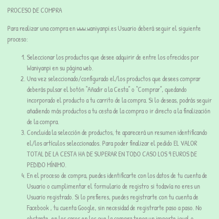
PROCESO DE COMPRA
Para realizar una compra en www.waniyanpi.es Usuario deberá seguir el siguiente
proceso:
Seleccionar los productos que desee adquirir de entre los ofrecidos por
Waniyanpi en su página web.
Una vez seleccionado/configurado el/los productos que desees comprar
deberás pulsar el botón “Añadir a la Cesta” o “Comprar”, quedando
incorporado el producto a tu carrito de la compra. Si lo deseas, podrás seguir
añadiendo más productos a tu cesta de la compra o ir directo a la finalización
de la compra.
Concluida la selección de productos, te aparecerá un resumen identificando
el/los artículos seleccionados. Para poder finalizar el pedido EL VALOR
TOTAL DE LA CESTA HA DE SUPERAR EN TODO CASO LOS 9 EUROS DE
PEDIDO MÍNIMO.
En el proceso de compra, puedes identificarte con los datos de tu cuenta de
Usuario o cumplimentar el formulario de registro si todavía no eres un
Usuario registrado. Si lo prefieres, puedes registrarte con tu cuenta de
Facebook , tu cuenta Google, sin necesidad de registrarte paso a paso. No
obstante, en los casos en los que la compra tenga un importe igual o