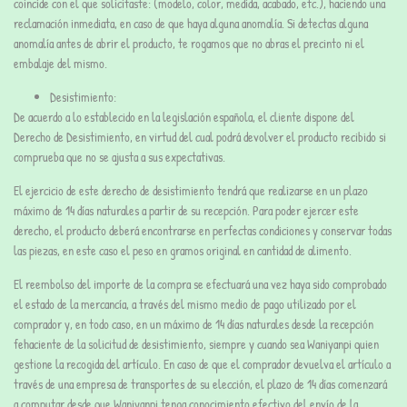
coincide con el que solicitaste: (modelo, color, medida, acabado, etc.), haciendo una
reclamación inmediata, en caso de que haya alguna anomalía. Si detectas alguna
anomalía antes de abrir el producto, te rogamos que no abras el precinto ni el
embalaje del mismo.
Desistimiento:
De acuerdo a lo establecido en la legislación española, el cliente dispone del
Derecho de Desistimiento, en virtud del cual podrá devolver el producto recibido si
comprueba que no se ajusta a sus expectativas.
El ejercicio de este derecho de desistimiento tendrá que realizarse en un plazo
máximo de 14 días naturales a partir de su recepción. Para poder ejercer este
derecho, el producto deberá encontrarse en perfectas condiciones y conservar todas
las piezas, en este caso el peso en gramos original en cantidad de alimento.
El reembolso del importe de la compra se efectuará una vez haya sido comprobado
el estado de la mercancía, a través del mismo medio de pago utilizado por el
comprador y, en todo caso, en un máximo de 14 días naturales desde la recepción
fehaciente de la solicitud de desistimiento, siempre y cuando sea Waniyanpi quien
gestione la recogida del artículo. En caso de que el comprador devuelva el artículo a
través de una empresa de transportes de su elección, el plazo de 14 días comenzará
a computar desde que Waniyanpi tenga conocimiento efectivo del envío de la