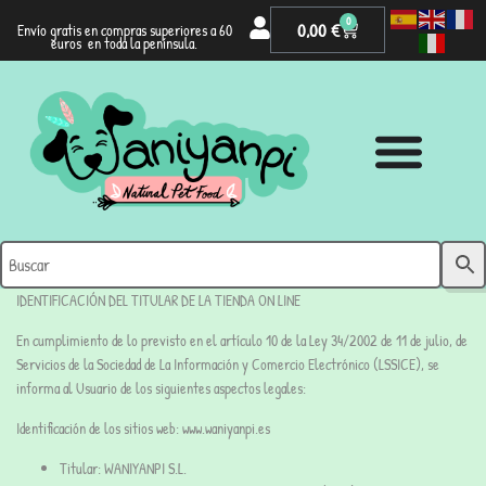
0
0,00
€
Envío gratis en compras superiores a 60
euros en toda la península.
IDENTIFICACIÓN DEL TITULAR DE LA TIENDA ON LINE
En cumplimiento de lo previsto en el artículo 10 de la Ley 34/2002 de 11 de julio, de
Servicios de la Sociedad de La Información y Comercio Electrónico (LSSICE), se
informa al Usuario de los siguientes aspectos legales:
Identificación de los sitios web: www.waniyanpi.es
Titular:
WANIYANPI S.L.