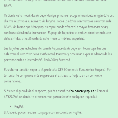
BBVA.
Mediante esta modalidad de pago Waniyanpi nunca recoge ni manipula ningún dato del
cliente relativo a su número de tarjeta. Todos los datos son tratados directamente
BBVA, de forma que Waniyanpi siempre pueda ofrecer la mayor transparencia y
confidencialidad en la transacción. El pago de tu pedido se realiza directamente con
dicha entidad, ofreciéndote de este modo la máxima seguridad.
Las tarjetas que actualmente admite la pasarela de pago son todas aquellas que
ostenten el distintivo Visa, Mastercard, Maestro y American Express además de las
pertenecientes a las redes 4B, Red 6000 y Servired.
El sistema también soporta el protocolo CES (Comercio Electrónico Seguro). Por
lo tanto, tu compra es más segura que si utilizas tu tarjeta en un comercio
convencional.
Si tienes alguna duda al respecto, puedes escribir a
hola@waniyanpi.es
o llamar al
627286446 en donde te atenderemos para aclararte cualquier inquietud.
PayPal
El Usuario puede realizar los pagos con su cuenta de PayPal.