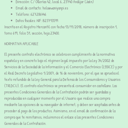
Dirección:
C/ Ollerías 42, local 6, 23740 Andújar (Jaén)
Email de contacto:
hola@waniyanpi.es
Teléfono:
627286446
Datos fiscales:
NIF: B23793599
Inscrita en el Registro Mercantil con fecha 13/11/2018, número de inscripción 1,
tomo 619, folio 51, sección, hoja 23400.
NORMATIVA APLICABLE
El presente contrato electrónico se celebra en cumplimiento de la normativa
española y en concreto bajo el régimen legal impuesto por la Ley 34/2002 de
Servicios de la Sociedad de la Información y el Comercio Electrónico (LSSICE) y por
el Real Decreto Legislativo 1/2007, de 16 de noviembre, por el que se aprueba el
texto refundido de la Ley General para la Defensa de los Consumidores y Usuarios
(TRLDCU). El contrato electrónico se presenta al consumidor en castellano. Las
presentes Condiciones Generales de la Contratación podrán ser guardadas y
reproducidas en cualquier momento por el Usuario que realice una compra
mediante las opciones de su navegador de internet, y deben ser aceptadas antes de
proceder al pago de los productos. Asimismo, en el email de confirmación de la
compra que te remitamos, incluiremos el enlace a las presentes Condiciones
Generales de la Contratación.