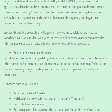
Según lo establecido en el artículo 103 d) y e) del TRLDCU, no se admitirá el
ejercicio del derecho de desistimiento sobre productos que puedan deteriorarse o
caducar con rapidez. y/o sobre productos precintados que no sean aptos para ser
devueltos por razones de protección de la salud o de higiene y que hayan sido
desprecintados tras la entrega.
En caso de que los productos no lleguen en perfectas condiciones por causas
imputables al Consumidor, Waniyanpi se reserva el derecho a abonar una cantidad
inferior por su pedido en base a la depreciación del valor del producto.
Si aún no has recibido el pedido
Si todavía no has recibido el pedido y deseas cancelarlo o modificarlo, solo tienes que
informarnos de los cambios que quieres realizar antes de las primeras 24 horas sin
que esto suponga ningún coste para ti en caso de que tu pedido aún no haya sido
tramitado.
Contacto para devoluciones
Teléfono: +34627286446
Notificación a través de esta web en la sección “Contacto”
Email: hola@waniyanpi.es
Recuerda identificar claramente tu envío, con tu nombre y número de