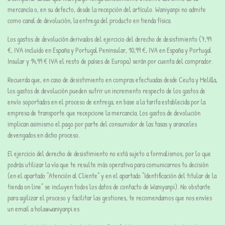
mercancía o, en su defecto, desde la recepción del artículo. Waniyanpi no admite
como canal de devolución, la entrega del producto en tienda física.
Los gastos de devolución derivados del ejercicio del derecho de desistimiento (7,99
€, IVA incluido en España y Portugal Peninsular, 10,99 €, IVA en España y Portugal
Insular y 14,99 € IVA el resto de países de Europa) serán por cuenta del comprador.
Recuerda que, en caso de desistimiento en compras efectuadas desde Ceuta y Melilla,
los gastos de devolución pueden sufrir un incremento respecto de los gastos de
envío soportados en el proceso de entrega, en base a la tarifa establecida por la
empresa de transporte que recepcione la mercancía. Los gastos de devolución
implican asimismo el pago por parte del consumidor de las tasas y aranceles
devengados en dicho proceso.
El ejercicio del derecho de desistimiento no está sujeto a formalismos, por lo que
podrás utilizar la vía que te resulte más operativa para comunicarnos tu decisión
(en el apartado “Atención al Cliente” y en el apartado “Identificación del titular de la
tienda on line” se incluyen todos los datos de contacto de Waniyanpi). No obstante
para agilizar el proceso y facilitar las gestiones, te recomendamos que nos envíes
un email a hola@waniyanpi.es