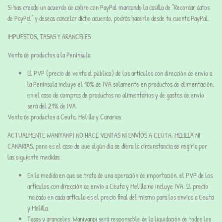
Si has creado un acuerdo de cobro con PayPal marcando la casilla de “Recordar datos
de PayPal” y deseas cancelar dicho acuerdo, podrás hacerlo desde tu cuenta PayPal.
IMPUESTOS, TASAS Y ARANCELES
Venta de productos a la Península:
El PVP (precio de venta al público) de los artículos con dirección de envío a
la Península incluye el 10% de IVA solamente en productos de alimentación,
en el caso de compras de productos no alimentarios y de gastos de envío
será del 21% de IVA.
Venta de productos a Ceuta,
Melilla
y Canarias:
ACTUALMENTE WANIYANPI NO HACE VENTAS NI ENVÍOS A CEUTA, MELILLA NI
CANARIAS, peno es el caso de que algún día se diera la circunstancia se regiría por
las siguiente medidas:
En la medida en que se trata de una operación de importación, el PVP de los
artículos con dirección de envío a Ceuta y Melilla no incluye IVA. El precio
indicado en cada artículo es el precio final del mismo para los envíos a Ceuta
y Melilla.
Tasas y aranceles: Waniyanpi será responsable de la liquidación de todos los