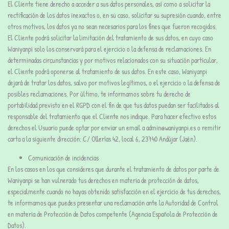
El Cliente tiene derecho a acceder a sus datos personales, así como a solicitar la
rectificación de los datos inexactos o, en su caso, solicitar su supresión cuando, entre
otros motivos, los datos ya no sean necesarios para los fines que fueron recogidos.
El Cliente podrá solicitar la limitación del tratamiento de sus datos, en cuyo caso
Waniyanpi solo los conservará para el ejercicio o la defensa de reclamaciones. En
determinadas circunstancias y por motivos relacionados con su situación particular,
el Cliente podrá oponerse al tratamiento de sus datos. En este caso, Waniyanpi
dejará de tratar los datos, salvo por motivos legítimos, o el ejercicio o la defensa de
posibles reclamaciones. Por último, te informamos sobre tu derecho de
portabilidad previsto en el RGPD con el fin de que tus datos puedan ser facilitados al
responsable del tratamiento que el Cliente nos indique. Para hacer efectivo estos
derechos el Usuario puede optar por enviar un email a admin@waniyanpi.es o remitir
carta a la siguiente dirección: C/ Ollerías 42, local 6, 23740 Andújar (Jaén).
Comunicación de incidencias
En los casos en los que consideres que durante el tratamiento de datos por parte de
Waniyanpi se han vulnerado tus derechos en materia de protección de datos,
especialmente cuando no hayas obtenido satisfacción en el ejercicio de tus derechos,
te informamos que puedes presentar una reclamación ante la Autoridad de Control
en materia de Protección de Datos competente (Agencia Española de Protección de
Datos).