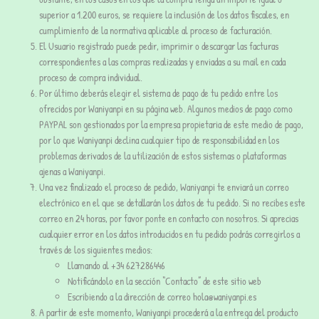
superior a 1.200 euros, se requiere la inclusión de los datos fiscales, en
cumplimiento de la normativa aplicable al proceso de facturación.
El Usuario registrado puede pedir, imprimir o descargar las facturas
correspondientes a las compras realizadas y enviadas a su mail en cada
proceso de compra individual.
Por último deberás elegir el sistema de pago de tu pedido entre los
ofrecidos por Waniyanpi en su página web. Algunos medios de pago como
PAYPAL son gestionados por la empresa propietaria de este medio de pago,
por lo que Waniyanpi declina cualquier tipo de responsabilidad en los
problemas derivados de la utilización de estos sistemas o plataformas
ajenas a Waniyanpi.
Una vez finalizado el proceso de pedido, Waniyanpi te enviará un correo
electrónico en el que se detallarán los datos de tu pedido. Si no recibes este
correo en 24 horas, por favor ponte en contacto con nosotros. Si aprecias
cualquier error en los datos introducidos en tu pedido podrás corregirlos a
través de los siguientes medios:
Llamando al +34 627286446
Notificándolo en la sección “Contacto” de este sitio web
Escribiendo a la dirección de correo hola@waniyanpi.es
A partir de este momento, Waniyanpi procederá a la entrega del producto