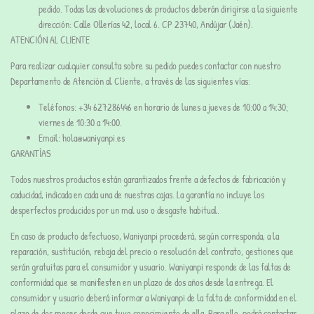
pedido
. Todas las devoluciones de productos deberán dirigirse a la siguiente
dirección:
Calle Ollerías 42, local 6. CP 23740, Andújar (Jaén).
ATENCIÓN AL CLIENTE
Para realizar cualquier consulta sobre su pedido puedes contactar con nuestro
Departamento de Atención al Cliente, a través de las siguientes vías:
Teléfonos: +34 627286446 en horario de lunes a jueves de 10:00 a 14:30;
viernes de 10:30 a 14:00.
Email: hola@waniyanpi.es
GARANTÍAS
Todos nuestros productos están garantizados frente a defectos de fabricación y
caducidad, indicada en cada una de nuestras cajas. La garantía no incluye los
desperfectos producidos por un mal uso o desgaste habitual.
En caso de producto defectuoso, Waniyanpi procederá, según corresponda, a la
reparación, sustitución, rebaja del precio o resolución del contrato, gestiones que
serán gratuitas para el consumidor y usuario. Waniyanpi responde de las faltas de
conformidad que se manifiesten en un plazo de dos años desde la entrega. El
consumidor y usuario deberá informar a Waniyanpi de la falta de conformidad en el
plazo de dos meses desde que tuvo conocimiento de ella. Para ello, podrá contactar