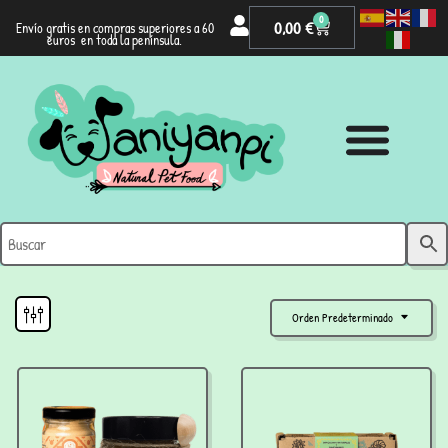
0
0,00
€
Envío gratis en compras superiores a 60
euros en toda la península.
Orden Predeterminado