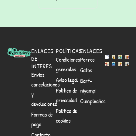
Waniyanpi (50 g)
ENLACES
POLÍTICAS
ENLACES
DE
Condiciones
Perros
INTERES
generales
Gatos
Envíos,
Aviso legal
Barf-
cancelaciones
Política de
niyampi
y
privacidad
Cumpleaños
devoluciones
Política de
Formas de
cookies
pago
Contacto