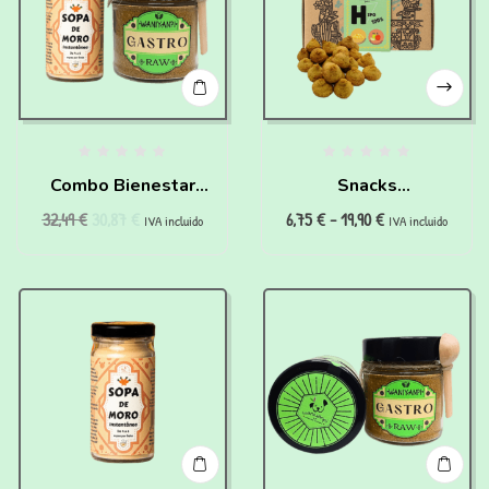
Combo Bienestar
Snacks
32,49
€
30,87
€
6,75
€
-
19,90
€
Digestivo
hipoalergénicos
IVA incluido
IVA incluido
100% (200g)