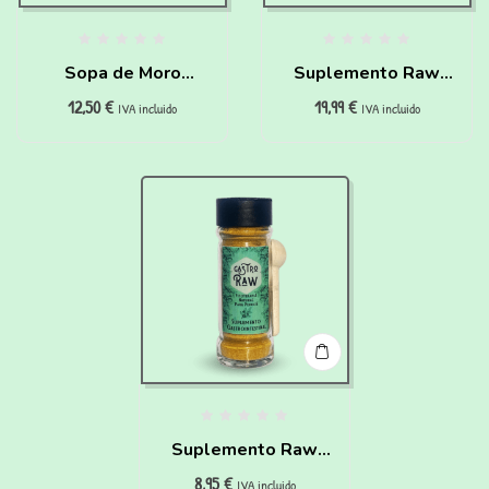
Sopa de Moro
Suplemento Raw
12,50
€
19,99
€
instantánea para
Gastro para perros
IVA incluido
IVA incluido
Perros y Gatos
Suplemento Raw
8,95
€
Gastro para perros
IVA incluido