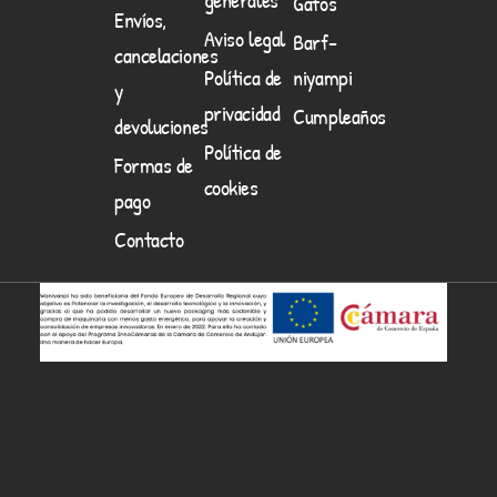
Gatos
Envíos,
Aviso legal
Barf-
cancelaciones
Política de
niyampi
y
privacidad
Cumpleaños
devoluciones
Política de
Formas de
cookies
pago
Contacto