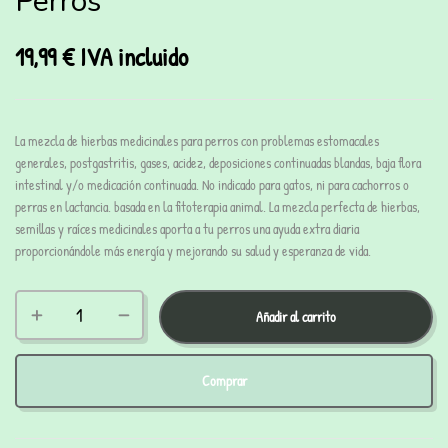
Perros
19,99
€
IVA incluido
La mezcla de hierbas medicinales para perros con problemas estomacales
generales, postgastritis, gases, acidez, deposiciones continuadas blandas, baja flora
intestinal y/o medicación continuada. No indicado para gatos, ni para cachorros o
perras en lactancia. basada en la fitoterapia animal. La mezcla perfecta de hierbas,
semillas y raíces medicinales aporta a tu perros una ayuda extra diaria
proporcionándole más energía y mejorando su salud y esperanza de vida.
Añadir al carrito
Comprar