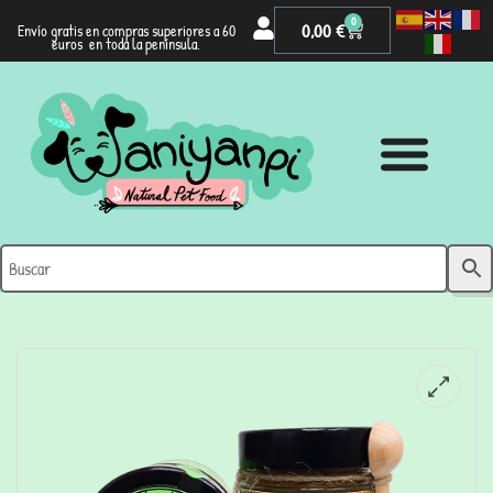
0
0,00
€
Envío gratis en compras superiores a 60
euros en toda la península.