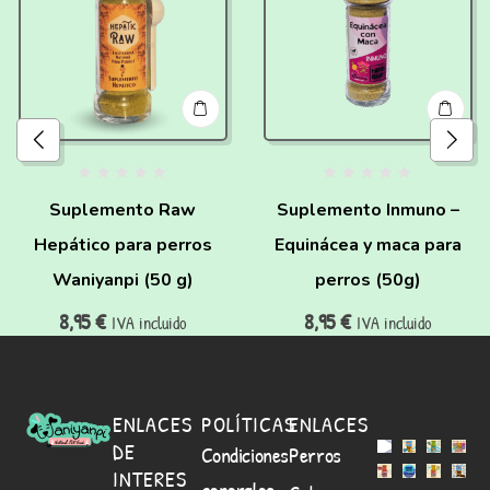
Suplemento Raw
Suplemento Inmuno –
Hepático para perros
Equinácea y maca para
Waniyanpi (50 g)
perros (50g)
8,95
€
8,95
€
IVA incluido
IVA incluido
ENLACES
POLÍTICAS
ENLACES
DE
Condiciones
Perros
INTERES
generales