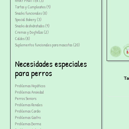
HAIRY PAWTTER
3
Tartas y Cumpleaños
9
Snacks funcionales
8
Special Bakery
3
Snacks deshidratados
9
Cremas y Dogtellas
2
Caldos
8
Suplementos funcionales para mascotas
20
Necesidades especiales
para perros
Ta
Problemas Hepáticos
pa
Problemas Ansiedad
Perros Seniors
Problemas Renales
Problemas Cardio
Problemas Gastro
Problemas Derma