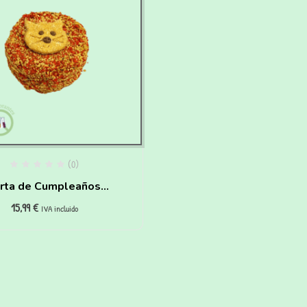
(0)
rta de Cumpleaños
15,99
€
ra Gatos de pollo y
IVA incluido
zanahoria