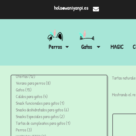
hola@waniyanpi.es
Perros
Gatos
MAGIC
C
Ofertas
12
Tartas naturale
Verano para perros
8
Gatos
15
Mostrando el re
Caldos para gatos
4
Snack funcionales para gatos
1
Snacks deshidratados para gatos
6
Snacks Especiales para gatos
2
Tartas de cumpleaños para gatos
1
Perros
3