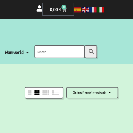
0
0,00
€
Waniworld
Orden Predeterminado