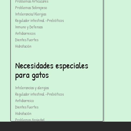
Problemas Articulares
Problemas Sobrepeso
Intolerancia/Alergias
Regulador intestinal -Prebióticos
Inmuno y Defensas
Antidiarreicos
Dientes Fuertes
Hidratación
Necesidades especiales
para gatos
Intolerancias y alergias
Regulador intestinal -Prebióticos
Antidiarreico
Dientes Fuertes
Hidratación
Problemas Ansiedad