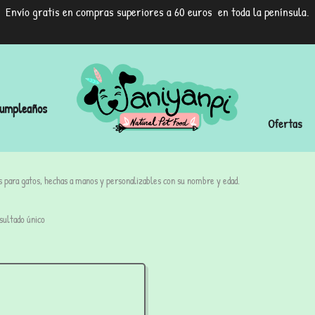
Envío gratis en compras superiores a 60 euros en toda la península.
umpleaños
Ofertas
s para gatos, hechas a manos y personalizables con su nombre y edad.
sultado único