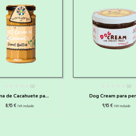
(0)
(0)
ma de Cacahuete para
Dog Cream para per
8,95
€
9,95
€
perros
IVA incluido
IVA incluido