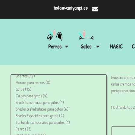
hola@waniyanpi.es
Perros
Gatos
MAGIC
C
Ofertas
12
Nuestra crema d
Verano para perros
8
estas cremas no
Gatos
15
para proporcion
Caldos para gatos
4
Snack funcionales para gatos
1
Mostrando los 2
Snacks deshidratados para gatos
6
Snacks Especiales para gatos
2
Tartas de cumpleaños para gatos
1
Perros
3