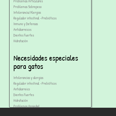
Problemas Articulares
Problemas Sobrepeso
Intolerancia/Alergias
Regulador intestinal -Prebióticos
Inmuno y Defensas
Antidiarreicos
Dientes Fuertes
Hidratación
Necesidades especiales
para gatos
Intolerancias y alergias
Regulador intestinal -Prebióticos
Antidiarreico
Dientes Fuertes
Hidratación
Problemas Ansiedad