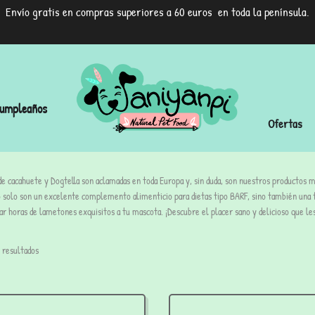
Envío gratis en compras superiores a 60 euros en toda la península.
umpleaños
Ofertas
e cacahuete y Dogtella son aclamadas en toda Europa y, sin duda, son nuestros productos m
 solo son un excelente complemento alimenticio para dietas tipo BARF, sino también una 
ar horas de lametones exquisitos a tu mascota. ¡Descubre el placer sano y delicioso que le
 resultados