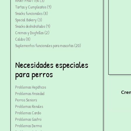
HAIRY PAWTTER
3
Tartas y Cumpleaños
9
Snacks funcionales
8
Special Bakery
3
Snacks deshidratados
9
Cremas y Dogtellas
2
Caldos
8
Suplementos funcionales para mascotas
20
Necesidades especiales
para perros
Problemas Hepáticos
Cre
Problemas Ansiedad
Perros Seniors
Problemas Renales
Problemas Cardio
Problemas Gastro
Problemas Derma