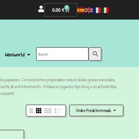
0
0,00
€
Waniworld
ás populares. Con excelentes propiedades ricas en ácidos grasos esenciales,
fuente de entretenimiento. Úntalas en juguetes tipo Kong o en alfombrillas
s encanta!
Orden Predeterminado