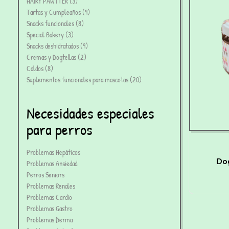
HAIRY PAWTTER
3
Tartas y Cumpleaños
9
Snacks funcionales
8
Special Bakery
3
Snacks deshidratados
9
Cremas y Dogtellas
2
Caldos
8
Suplementos funcionales para mascotas
20
Necesidades especiales
para perros
Problemas Hepáticos
Do
Problemas Ansiedad
Perros Seniors
Problemas Renales
Problemas Cardio
Problemas Gastro
Problemas Derma