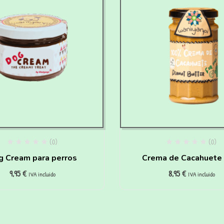
(0)
(0)
g Cream para perros
Crema de Cacahuete 
9,95
€
8,95
€
perros
IVA incluido
IVA incluido