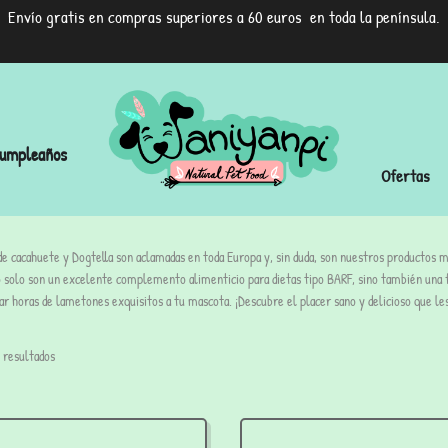
Envío gratis en compras superiores a 60 euros en toda la península.
umpleaños
Ofertas
e cacahuete y Dogtella son aclamadas en toda Europa y, sin duda, son nuestros productos m
 solo son un excelente complemento alimenticio para dietas tipo BARF, sino también una 
ar horas de lametones exquisitos a tu mascota. ¡Descubre el placer sano y delicioso que le
 resultados