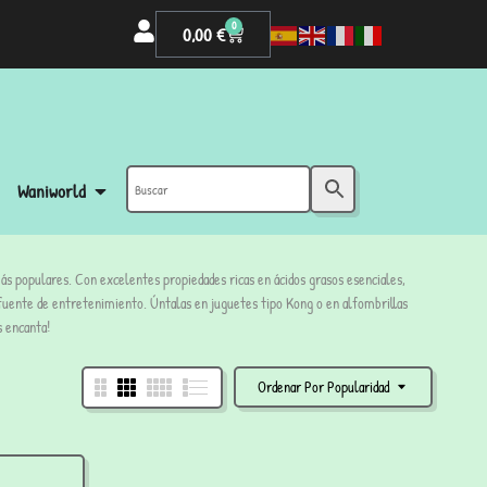
0
0,00
€
Waniworld
ás populares. Con excelentes propiedades ricas en ácidos grasos esenciales,
fuente de entretenimiento. Úntalas en juguetes tipo Kong o en alfombrillas
s encanta!
Ordenar Por Popularidad