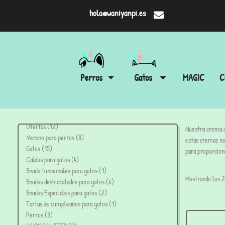
hola@waniyanpi.es
Perros
Gatos
MAGIC
C
Ofertas
12
Nuestra crema d
Verano para perros
8
estas cremas no
Gatos
15
para proporcion
Caldos para gatos
4
Snack funcionales para gatos
1
Mostrando los 2
Snacks deshidratados para gatos
6
Snacks Especiales para gatos
2
Tartas de cumpleaños para gatos
1
Perros
3