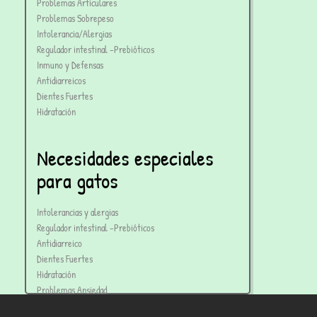
Problemas Articulares
Problemas Sobrepeso
Intolerancia/Alergias
Regulador intestinal -Prebióticos
Inmuno y Defensas
Antidiarreicos
Dientes Fuertes
Hidratación
Necesidades especiales
para gatos
Intolerancias y alergias
Regulador intestinal -Prebióticos
Antidiarreico
Dientes Fuertes
Hidratación
Problemas Ansiedad