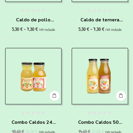
Caldo de pollo
Caldo de ternera
5,30
€
-
7,30
€
5,30
€
-
7,30
€
“super hidratante”
“Buenas
IVA incluido
IVA incluido
para perros y gatos
digestiones” para
perros y gatos
Combo Caldos 240
Combo Caldos 500
10,60
€
10,08
€
14,60
€
13,88
€
ml
ml
IVA incluido
IVA incluido