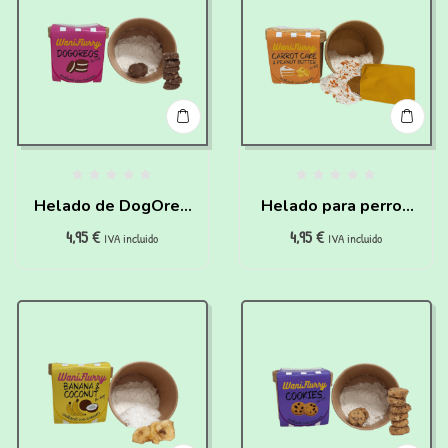
Helado de DogOreo
Helado para perros
4,95
€
4,95
€
Para Perros Y Gatos
de Carrot Cake y
IVA incluido
IVA incluido
Para Hacer En Casa
Crema de Cacahuete
para hacer en casa