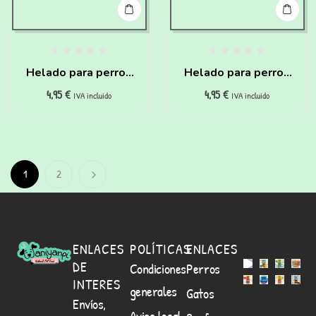
Helado para perros
Helado para perros
4,95
€
4,95
€
de Coco y Plátano
de Cookies para
IVA incluido
IVA incluido
para hacer en casa
hacer en casa
1
2
ENLACES
POLÍTICAS
ENLACES
DE
Condiciones
Perros
INTERES
generales
Gatos
Envíos,
Aviso legal