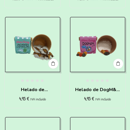
Helado de
Helado de DogM&M
4,95
€
4,95
€
Boquerones y
para perros y gatos
IVA incluido
IVA incluido
Espirulina para hacer
para hacer en casa
en casa para perros
y gatos