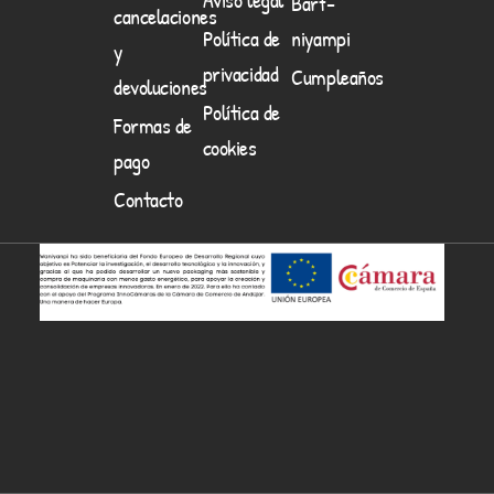
Barf-
cancelaciones
Política de
niyampi
y
privacidad
Cumpleaños
devoluciones
Política de
Formas de
cookies
pago
Contacto