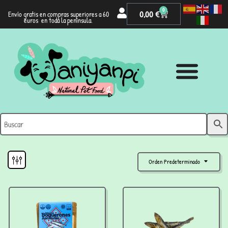
0
0,00
€
Envío gratis en compras superiores a 60
euros en toda la península.
Orden Predeterminado