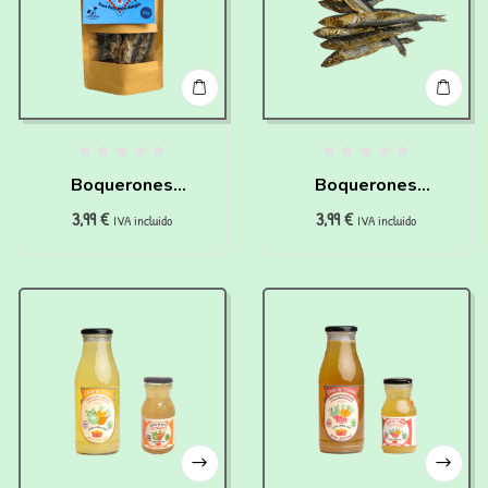
Boquerones
Boquerones
3,99
€
3,99
€
Deshidratados Para
deshidratados para
IVA incluido
IVA incluido
Perros Y Gatos (50
perros y gatos (50
Gr)
gr)