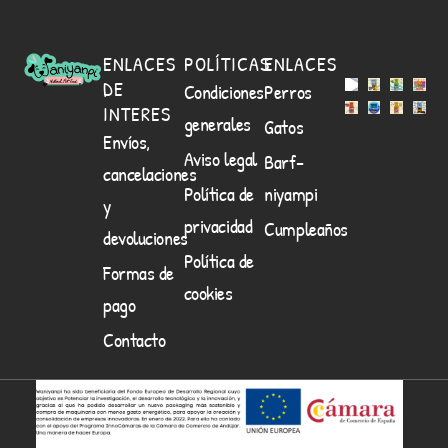
ENLACES
POLÍTICAS
ENLACES
DE
Condiciones
Perros
INTERES
generales
Gatos
Envíos,
Aviso legal
Barf-
cancelaciones
Política de
niyampi
y
privacidad
Cumpleaños
devoluciones
Política de
Formas de
cookies
pago
Contacto