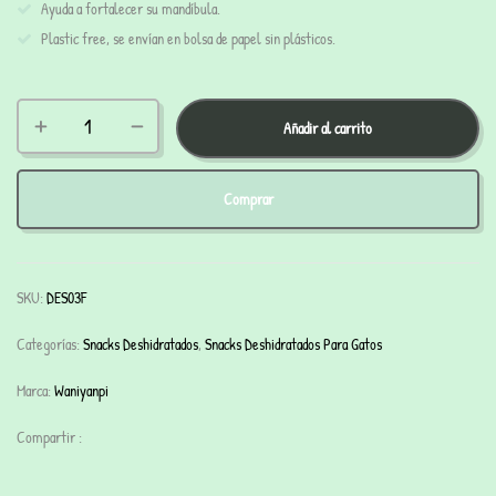
Ayuda a fortalecer su mandíbula.
Plastic free, se envían en bolsa de papel sin plásticos.
Añadir al carrito
Comprar
SKU:
DES03F
Categorías:
Snacks Deshidratados
,
Snacks Deshidratados Para Gatos
Marca:
Waniyanpi
Compartir :