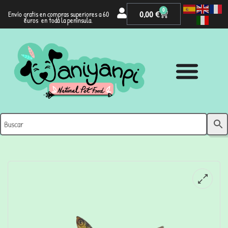
0
0,00
€
Envío gratis en compras superiores a 60
euros en toda la península.