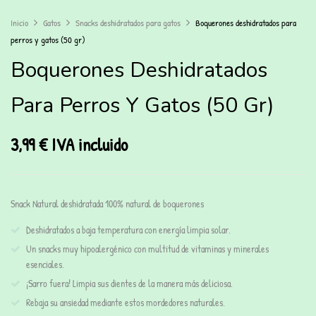
Inicio
Gatos
Snacks deshidratados para gatos
Boquerones deshidratados para
perros y gatos (50 gr)
Boquerones Deshidratados
Para Perros Y Gatos (50 Gr)
3,99
€
IVA incluido
Snack Natural deshidratada 100% natural de boquerones
Deshidratados a baja temperatura con energía limpia solar.
Un snacks muy hipoalergénico con multitud de vitaminas y minerales
esenciales.
¡Sarro fuera! Limpia sus dientes de la manera más deliciosa.
Rebaja su ansiedad mediante estos mordedores naturales.