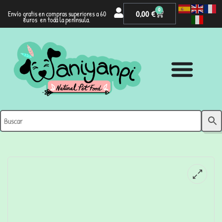
0
0,00
€
Envío gratis en compras superiores a 60
euros en toda la península.