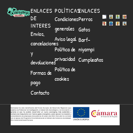
ENLACES
POLÍTICAS
ENLACES
DE
Condiciones
Perros
INTERES
generales
Gatos
Envíos,
Aviso legal
Barf-
cancelaciones
Política de
niyampi
y
privacidad
Cumpleaños
devoluciones
Política de
Formas de
cookies
pago
Contacto