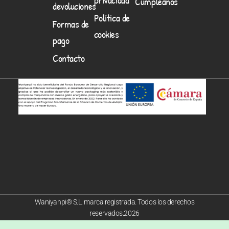
Cumpleaños
devoluciones
Política de
Formas de
cookies
pago
Contacto
Waniyanpi® S.L. marca registrada. Todos los derechos
reservados.2026