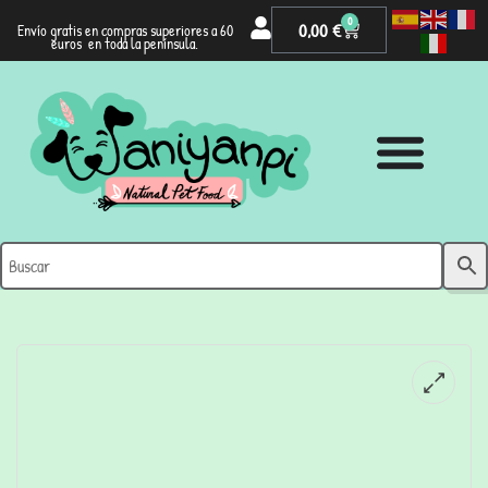
0
0,00
€
Envío gratis en compras superiores a 60
euros en toda la península.