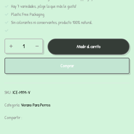
Hay 7 variedades, ¡elige la que más le gusta!
Plastic Free Packaging
Sin colorantes ni conservantes, producto 100% natural.
Añadir al carrito
Comprar
SKU:
ICE-MYM-V
Categoría:
Verano Para Perros
Compartir :