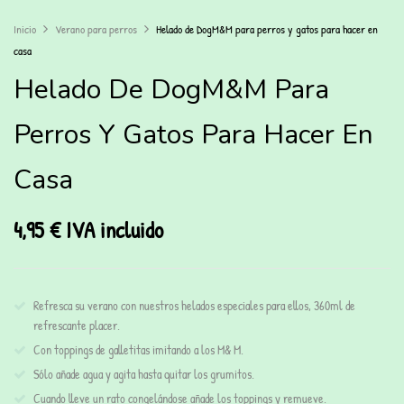
Inicio
Verano para perros
Helado de DogM&M para perros y gatos para hacer en
casa
Helado De DogM&M Para
Perros Y Gatos Para Hacer En
Casa
4,95
€
IVA incluido
Refresca su verano con nuestros helados especiales para ellos, 360ml de
refrescante placer.
Con toppings de galletitas imitando a los M& M.
Sólo añade agua y agita hasta quitar los grumitos.
Cuando lleve un rato congelándose añade los toppings y remueve.