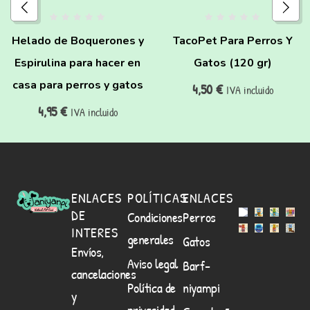
Helado de Boquerones y
TacoPet Para Perros Y
Espirulina para hacer en
Gatos (120 gr)
casa para perros y gatos
4,50
€
IVA incluido
4,95
€
IVA incluido
ENLACES
POLÍTICAS
ENLACES
DE
Condiciones
Perros
INTERES
generales
Gatos
Envíos,
Aviso legal
Barf-
cancelaciones
Política de
niyampi
y
privacidad