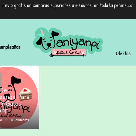
Envío gratis en compras superiores a 60 euros en toda la península.
umpleaños
Ofertas
 De
años Para
 Y Gatos
anpi
pi
0
Comments