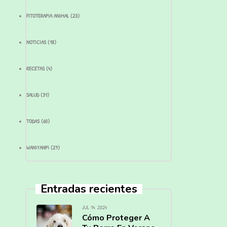
FITOTERAPIA ANIMAL
(23)
NOTICIAS
(18)
RECETAS
(4)
SALUD
(31)
TODAS
(60)
WANIYANPI
(27)
Entradas recientes
JUL 14, 2024
Cómo Proteger A