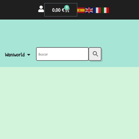
0
0,00
€
Waniworld