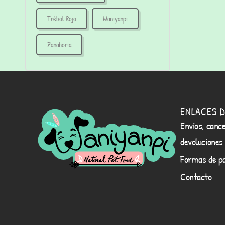
Trébol Rojo
Waniyanpi
Zanahoria
ENLACES D
Envíos, cance
devoluciones
Formas de p
Contacto