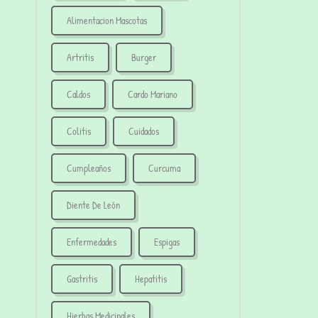
Alimentacion Mascotas
Artritis
Burger
Caldos
Cardo Mariano
Colitis
Cuidados
Cumpleaños
Curcuma
Diente De León
Enfermedades
Espigas
Gastritis
Hepatitis
Hierbas Medicinales