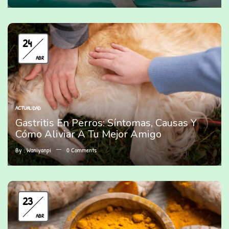
24
ABR
ACTUALIDAD
Gastritis En Perros: Síntomas, Causas Y
Cómo Aliviar A Tu Mejor Amigo
By :
Waniyanpi
0
Comments
23
ABR