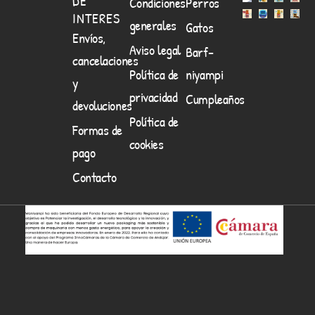
DE
Condiciones
Perros
INTERES
generales
Gatos
Envíos,
Aviso legal
Barf-
cancelaciones
Política de
niyampi
y
privacidad
Cumpleaños
devoluciones
Política de
Formas de
cookies
pago
Contacto