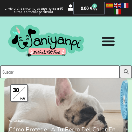
0
0,00
€
Envío gratis en compras superiores a 60
euros en toda la península.
30
MAY
ACTUALIDAD
Cómo Proteger A Tu Perro Del Calor En