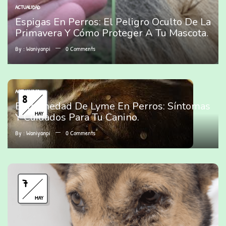
ACTUALIDAD
Espigas En Perros: El Peligro Oculto De La
Primavera Y Cómo Proteger A Tu Mascota.
By :
Waniyanpi
0
Comments
ACTUALIDAD
8
Enfermedad De Lyme En Perros: Síntomas
MAY
Y Cuidados Para Tu Canino.
By :
Waniyanpi
0
Comments
7
MAY