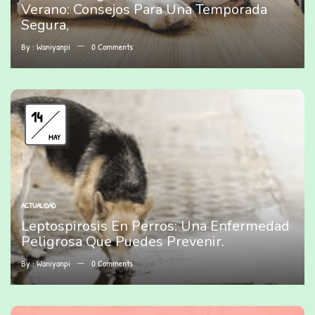
Verano: Consejos Para Una Temporada
Segura,
By :
Waniyanpi
0
Comments
14
MAY
ACTUALIDAD
Leptospirosis En Perros: Una Enfermedad
Peligrosa Que Puedes Prevenir.
By :
Waniyanpi
0
Comments