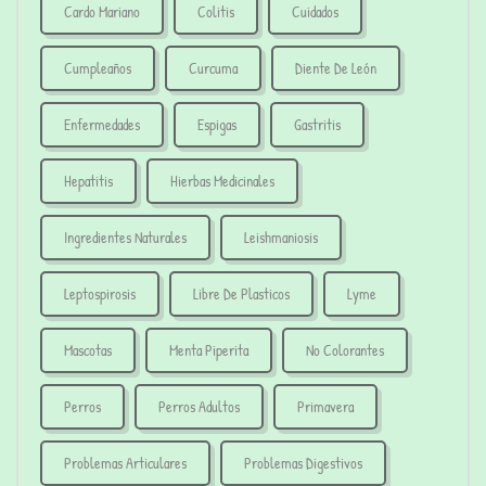
Cardo Mariano
Colitis
Cuidados
Cumpleaños
Curcuma
Diente De León
Enfermedades
Espigas
Gastritis
Hepatitis
Hierbas Medicinales
Ingredientes Naturales
Leishmaniosis
Leptospirosis
Libre De Plasticos
Lyme
Mascotas
Menta Piperita
No Colorantes
Perros
Perros Adultos
Primavera
Problemas Articulares
Problemas Digestivos