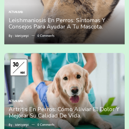
ACTUALIDAD
Leishmaniosis En Perros: Síntomas Y
Consejos Para Ayudar A Tu Mascota.
By :
Waniyanpi
0
Comments
30
ABR
ACTUALIDAD
Artritis En Perros: Cómo Aliviar El Dolor Y
Mejorar Su Calidad De Vida.
By :
Waniyanpi
0
Comments