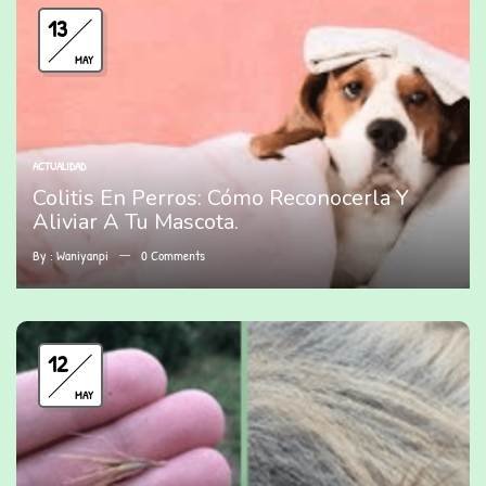
13
MAY
ACTUALIDAD
Colitis En Perros: Cómo Reconocerla Y
Aliviar A Tu Mascota.
By :
Waniyanpi
0
Comments
12
MAY