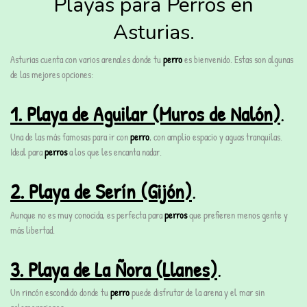
Playas para Perros en
Asturias.
Asturias cuenta con varios arenales donde tu
perro
es bienvenido. Estas son algunas
de las mejores opciones:
1. Playa de Aguilar (Muros de Nalón)
.
Una de las más famosas para ir con
perro
, con amplio espacio y aguas tranquilas.
Ideal para
perros
a los que les encanta nadar.
2. Playa de Serín (Gijón)
.
Aunque no es muy conocida, es perfecta para
perros
que prefieren menos gente y
más libertad.
3. Playa de La Ñora (Llanes)
.
Un rincón escondido donde tu
perro
puede disfrutar de la arena y el mar sin