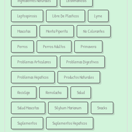
Ingredientes Naturales
Leishmaniosis
Leptospirosis
Libre De Plasticos
Lyme
Mascotas
Menta Piperita
No Colorantes
Perros
Perros Adultos
Primavera
Problemas Articulares
Problemas Digestivos
Problemas Hepaticos
Productos Naturales
Reciclaje
Remolacha
Salud
Salud Mascotas
Silybum Marianum
Snacks
Suplementos
Suplementos Hepaticos