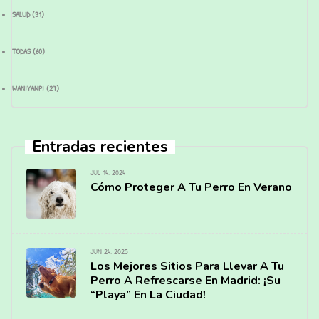
SALUD
(31)
TODAS
(60)
WANIYANPI
(27)
Entradas recientes
JUL 14, 2024
Cómo Proteger A Tu Perro En Verano
JUN 24, 2025
Los Mejores Sitios Para Llevar A Tu
Perro A Refrescarse En Madrid: ¡Su
“Playa” En La Ciudad!