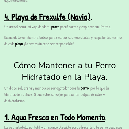
aglomeraciones.
4. Playa de Frexulfe (Navia)
.
Un arenal semi-salvaje donde tu
perro
podrá correr y explorar sin límites.
Recuerda llevar siempre bolsas para recoger sus necesidades y respetar las normas
de cada
playa
. ¡La diversión debe ser responsable!
Cómo Mantener a tu Perro
Hidratado en la Playa.
Un día de sol, arena y mar puede ser agotador para tu
perro
, por lo que la
hidratación es clave. Sigue estos consejos para evitar golpes de calor y
deshidratación:
1. Agua Fresca en Todo Momento
.
Lleva una botella portátil y un cuenco plegable para ofrecerle a tu perro agua cada