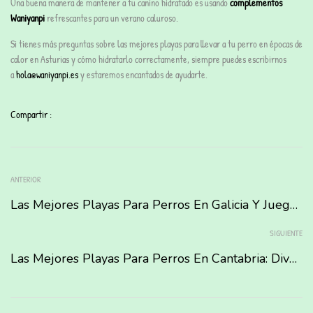
Una buena manera de mantener a tu canino hidratado es usando
complementos
Waniyanpi
refrescantes para un verano caluroso.
Si tienes más preguntas sobre las mejores playas para llevar a tu perro en épocas de
calor en Asturias y cómo hidratarlo correctamente, siempre puedes escribirnos
a
hola@waniyanpi.es
y estaremos encantados de ayudarte.
Compartir :
ANTERIOR
Las Mejores Playas Para Perros En Galicia Y Juegos Para Disfrutar Con Tu Peludo.
SIGUIENTE
Las Mejores Playas Para Perros En Cantabria: Diversión Canina Junto Al Mar.