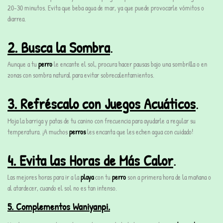
20-30 minutos. Evita que beba agua de mar, ya que puede provocarle vómitos o
diarrea.
2. Busca la Sombra
.
Aunque a tu
perro
le encante el sol, procura hacer pausas bajo una sombrilla o en
zonas con sombra natural para evitar sobrecalentamientos.
3. Refréscalo con Juegos Acuáticos
.
Moja la barriga y patas de tu canino con frecuencia para ayudarle a regular su
temperatura. ¡A muchos
perros
les encanta que les echen agua con cuidado!
4. Evita las Horas de Más Calor
.
Las mejores horas para ir a la
playa
con tu
perro
son a primera hora de la mañana o
al atardecer, cuando el sol no es tan intenso.
5. Complementos Waniyanpi.