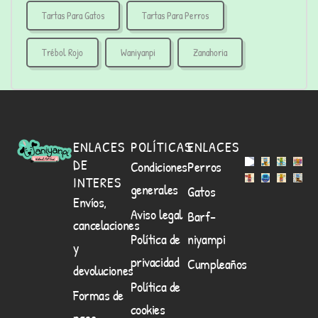
Tartas Para Gatos
Tartas Para Perros
Trébol Rojo
Waniyanpi
Zanahoria
ENLACES
POLÍTICAS
ENLACES
DE
Condiciones
Perros
INTERES
generales
Gatos
Envíos,
Aviso legal
Barf-
cancelaciones
Política de
niyampi
y
privacidad
Cumpleaños
devoluciones
Política de
Formas de
cookies
pago