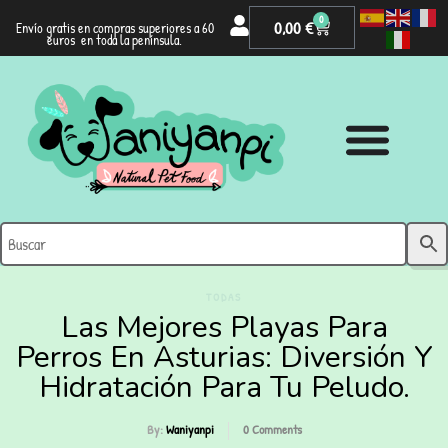
0
0,00
€
Envío gratis en compras superiores a 60
euros en toda la península.
TODAS
Las Mejores Playas Para
Perros En Asturias: Diversión Y
Hidratación Para Tu Peludo.
By:
Waniyanpi
0
Comments