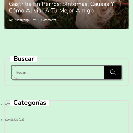
Gastritis En Perros: Síntomas, Causas Y
Cómo Aliviar A Tu Mejor Amigo
By :
Waniyanpi
0
Comments
Buscar
Categorías
ACTUALIDAD
(28)
CONSEJOS
(28)