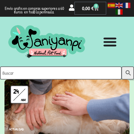
0
0,00
€
Envío gratis en compras superiores a 60
euros en toda la península.
24
ABR
ACTUALIDAD