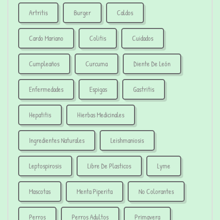
Artritis
Burger
Caldos
Cardo Mariano
Colitis
Cuidados
Cumpleaños
Curcuma
Diente De León
Enfermedades
Espigas
Gastritis
Hepatitis
Hierbas Medicinales
Ingredientes Naturales
Leishmaniosis
Leptospirosis
Libre De Plasticos
Lyme
Mascotas
Menta Piperita
No Colorantes
Perros
Perros Adultos
Primavera