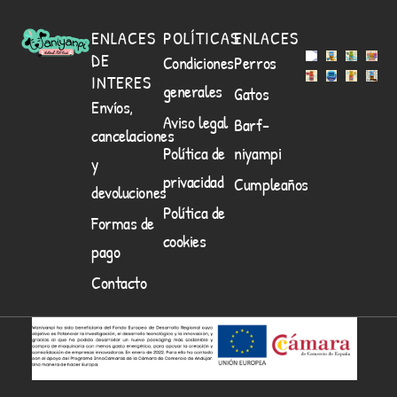
ENLACES
POLÍTICAS
ENLACES
DE
Condiciones
Perros
INTERES
generales
Gatos
Envíos,
Aviso legal
Barf-
cancelaciones
Política de
niyampi
y
privacidad
Cumpleaños
devoluciones
Política de
Formas de
cookies
pago
Contacto