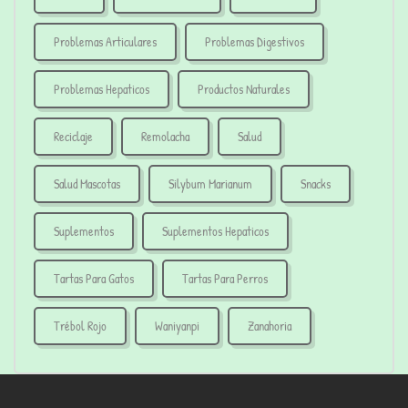
Problemas Articulares
Problemas Digestivos
Problemas Hepaticos
Productos Naturales
Reciclaje
Remolacha
Salud
Salud Mascotas
Silybum Marianum
Snacks
Suplementos
Suplementos Hepaticos
Tartas Para Gatos
Tartas Para Perros
Trébol Rojo
Waniyanpi
Zanahoria