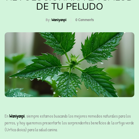
DE TU PELUDO
By:
Waniyanpi
0
Comments
En
Waniyanpi
, siempre estamos buscando los mejores remedios naturales para los
perros, y hoy queremos presentarte los sorprendentes beneficios de la ortiga verde
(Urtica dioica) para la salud canina.