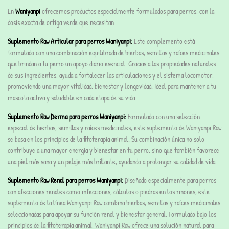
En
Waniyanpi
ofrecemos productos especialmente formulados para perros, con la
dosis exacta de ortiga verde que necesitan.
Suplemento Raw Articular para perros Waniyanpi:
Este complemento está
formulado con una combinación equilibrada de hierbas, semillas y raíces medicinales
que brindan a tu perro un apoyo diario esencial. Gracias a las propiedades naturales
de sus ingredientes, ayuda a fortalecer las articulaciones y el sistema locomotor,
promoviendo una mayor vitalidad, bienestar y longevidad. Ideal para mantener a tu
mascota activa y saludable en cada etapa de su vida.
Suplemento Raw Derma para perros Waniyanpi:
Formulado con una selección
especial de hierbas, semillas y raíces medicinales, este suplemento de Waniyanpi Raw
se basa en los principios de la fitoterapia animal. Su combinación única no solo
contribuye a una mayor energía y bienestar en tu perro, sino que también favorece
una piel más sana y un pelaje más brillante, ayudando a prolongar su calidad de vida.
Suplemento Raw Renal para perros Waniyanpi:
Diseñado especialmente para perros
con afecciones renales como infecciones, cálculos o piedras en los riñones, este
suplemento de la línea Waniyanpi Raw combina hierbas, semillas y raíces medicinales
seleccionadas para apoyar su función renal y bienestar general. Formulado bajo los
principios de la fitoterapia animal, Waniyanpi Raw ofrece una solución natural para