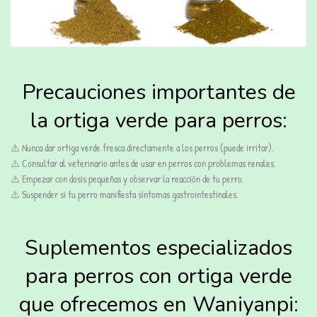
Precauciones importantes de
la ortiga verde para perros:
⚠️ Nunca dar ortiga verde fresca directamente a los perros (puede irritar).
⚠️ Consultar al veterinario antes de usar en perros con problemas renales.
⚠️ Empezar con dosis pequeñas y observar la reacción de tu perro.
⚠️ Suspender si tu perro manifiesta síntomas gastrointestinales.
Suplementos especializados
para perros con ortiga verde
que ofrecemos en Waniyanpi: