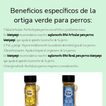
Beneficios específicos de la
ortiga verde para perros:
1️ Salud articular: Perfecta para perros con artritis o problemas óseos.
En
Waniyanpi
recomendamos nuestro
suplemento RAW Articular para perros
Waniyanpi
, que ayuda al aparato locomotor de tu perro.
2️ Piel y pelaje: Mejora notablemente la condición dermatológica de los perros.
3️ Desintoxicación: Ayuda a limpiar el organismo de los perros.
En
Waniyanpi
recomendamos nuestro
suplemento RAW Renal para perros Waniyanpi
,
que ayuda al aparato locomotor de tu perro.
4️ Energía natural: Revitaliza a perros mayores o convalecientes.