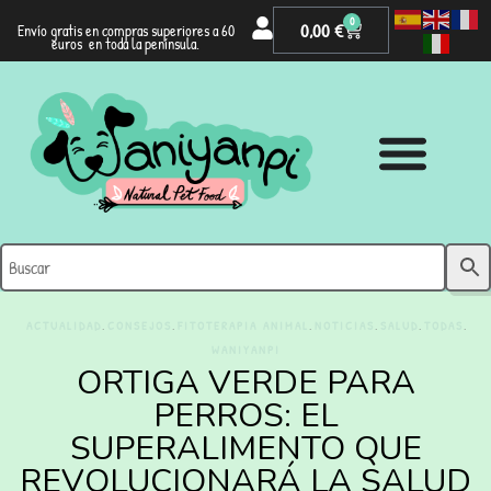
0
0,00
€
Envío gratis en compras superiores a 60
euros en toda la península.
,
,
,
,
,
,
ACTUALIDAD
CONSEJOS
FITOTERAPIA ANIMAL
NOTICIAS
SALUD
TODAS
WANIYANPI
ORTIGA VERDE PARA
PERROS: EL
SUPERALIMENTO QUE
REVOLUCIONARÁ LA SALUD