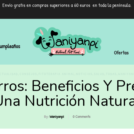
Envío gratis en compras superiores a 60 euros en toda la península.
umpleaños
Ofertas
,
,
,
,
,
,
CTUALIDAD
CONSEJOS
FITOTERAPIA ANIMAL
NOTICIAS
SALUD
TODAS
WANIYAN
rros: Beneficios Y P
Una Nutrición Natura
By:
Waniyanpi
0
Comments