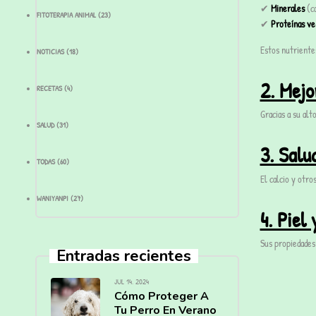
✔
Minerales
(ca
FITOTERAPIA ANIMAL
(23)
✔
Proteínas ve
Estos nutriente
NOTICIAS
(18)
2. Mejo
RECETAS
(4)
Gracias a su alt
SALUD
(31)
3. Salu
TODAS
(60)
El calcio y otr
WANIYANPI
(27)
4. Piel
Sus propiedades
Entradas recientes
JUL 14, 2024
Cómo Proteger A
Tu Perro En Verano