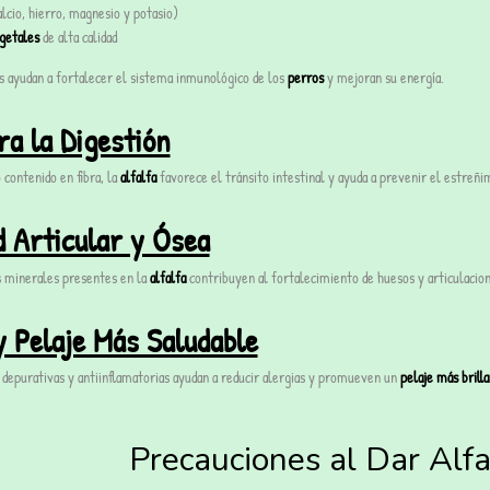
lcio, hierro, magnesio y potasio)
getales
de alta calidad
s ayudan a fortalecer el sistema inmunológico de los
perros
y mejoran su energía.
ra la Digestión
o contenido en fibra, la
alfalfa
favorece el tránsito intestinal y ayuda a prevenir el estreñ
d Articular y Ósea
os minerales presentes en la
alfalfa
contribuyen al fortalecimiento de huesos y articulacio
 y Pelaje Más Saludable
 depurativas y antiinflamatorias ayudan a reducir alergias y promueven un
pelaje más brill
Precauciones al Dar Alfa