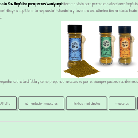
nto Raw Hepático para perros Waniyanpi:
Recomendado para perros con afecciones hepáticas
ontribuye a equilibrar la respuesta histamínica y favorece una eliminación rápida de toxina
a.
reguntas sobre la alfalfa y como proporcionársela a su perro, siempre puedes escribirnos 
Alfalfa
alimentacion mascotas
hierbas medicinales
mascotas