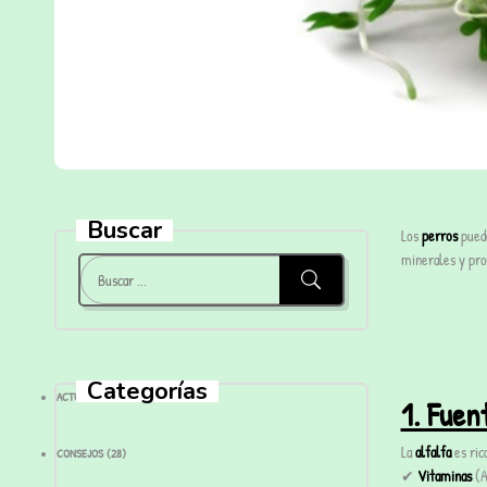
Buscar
Los
perros
puede
minerales y pro
Categorías
ACTUALIDAD
(28)
1. Fuen
La
alfalfa
es ric
CONSEJOS
(28)
✔
Vitaminas
(A