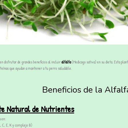
n disfrutar de grandes beneficios al incluir
alfalfa
(Medicago sativa) en su dieta. Esta plant
teínas que ayudan a mantener a tu perro saludable.
Beneficios de la Alfal
te Natural de Nutrientes
a en:
, C, E, K y complejo B)