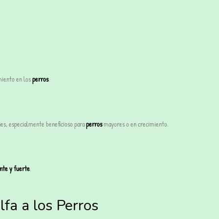
imiento en los
perros
.
nes, especialmente beneficioso para
perros
mayores o en crecimiento.
ante y fuerte
.
lfa a los Perros