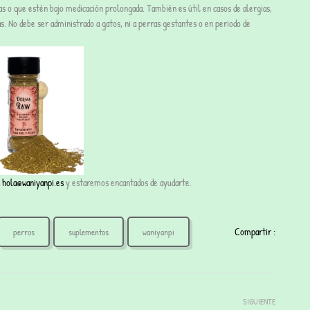
 o que estén bajo medicación prolongada. También es útil en casos de alergias,
s. No debe ser administrado a gatos, ni a perras gestantes o en periodo de
a
hola@waniyanpi.es
y estaremos encantados de ayudarte.
Compartir :
perros
suplementos
waniyanpi
SIGUIENTE