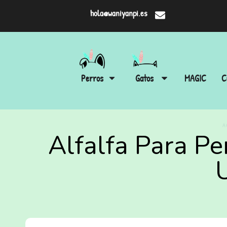
hola@waniyanpi.es
Perros
Gatos
MAGIC
C
A
Alfalfa Para Pe