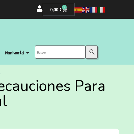
0
0,00
€
Waniworld
PI
recauciones Para
l