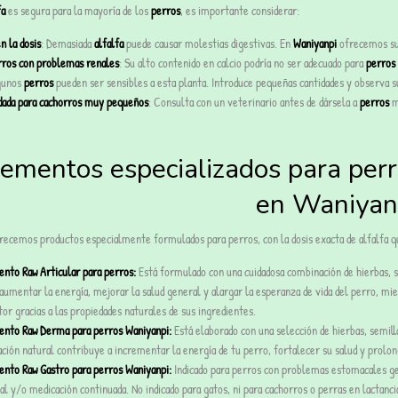
fa
es segura para la mayoría de los
perros
, es importante considerar:
n la dosis
: Demasiada
alfalfa
puede causar molestias digestivas. En
Waniyanpi
ofrecemos sup
rros con problemas renales
: Su alto contenido en calcio podría no ser adecuado para
perros
gunos
perros
pueden ser sensibles a esta planta. Introduce pequeñas cantidades y observa s
ada para cachorros muy pequeños
: Consulta con un veterinario antes de dársela a
perros
m
ementos especializados para perr
en Waniyan
ecemos productos especialmente formulados para perros, con la dosis exacta de alfalfa q
nto Raw Articular para perros:
Está formulado con una cuidadosa combinación de hierbas, se
 aumentar la energía, mejorar la salud general y alargar la esperanza de vida del perro, mi
or gracias a las propiedades naturales de sus ingredientes.
nto Raw Derma para perros Waniyanpi:
Está elaborado con una selección de hierbas, semillas
ión natural contribuye a incrementar la energía de tu perro, fortalecer su salud y prolonga
nto Raw Gastro para perros Waniyanpi:
Indicado para perros con problemas estomacales gene
al y/o medicación continuada. No indicado para gatos, ni para cachorros o perras en lactanci