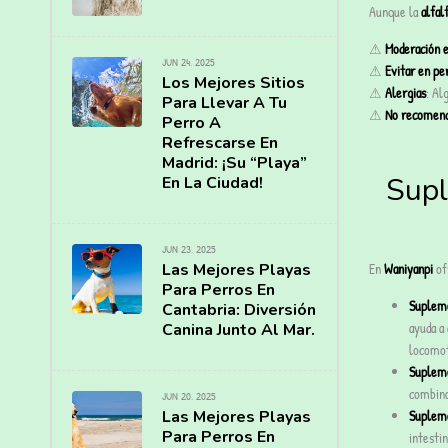
Aunque la
alfal
⚠
Moderación e
JUN 24, 2025
⚠
Evitar en pe
Los Mejores Sitios
⚠
Alergias
: Al
Para Llevar A Tu
⚠
No recomend
Perro A
Refrescarse En
Madrid: ¡Su “Playa”
Supl
En La Ciudad!
JUN 23, 2025
Las Mejores Playas
En
Waniyanpi
ofr
Para Perros En
Supleme
Cantabria: Diversión
ayuda a
Canina Junto Al Mar.
locomot
Supleme
combinac
JUN 20, 2025
Las Mejores Playas
Supleme
Para Perros En
intestin