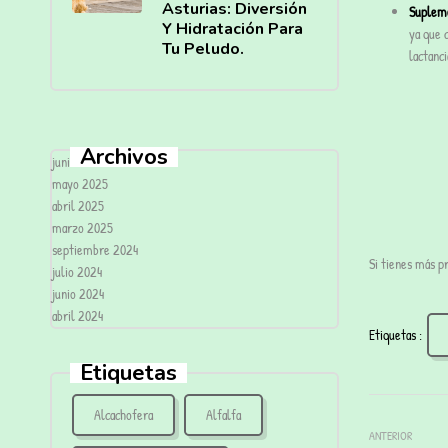
Asturias: Diversión
Supleme
Y Hidratación Para
ya que c
Tu Peludo.
lactanci
Archivos
junio 2025
mayo 2025
abril 2025
marzo 2025
septiembre 2024
Si tienes más p
julio 2024
junio 2024
abril 2024
Etiquetas :
Etiquetas
Alcachofera
Alfalfa
ANTERIOR