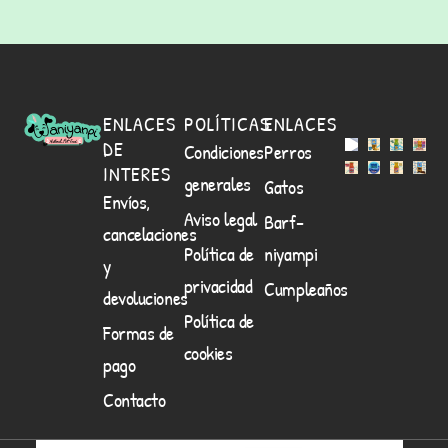
ENLACES
POLÍTICAS
ENLACES
DE
Condiciones
Perros
INTERES
generales
Gatos
Envíos,
Aviso legal
Barf-
cancelaciones
Política de
niyampi
y
privacidad
Cumpleaños
devoluciones
Política de
Formas de
cookies
pago
Contacto