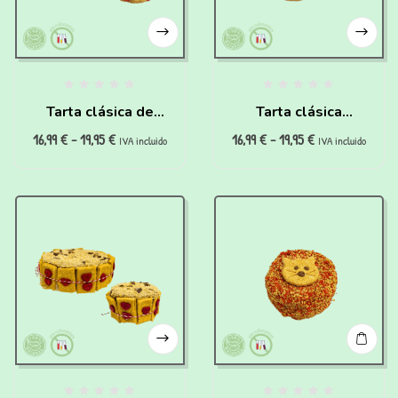
Tarta clásica de
Tarta clásica
16,99
€
-
19,95
€
16,99
€
-
19,95
€
pollo para perros
hipoalergénica para
IVA incluido
IVA incluido
perros