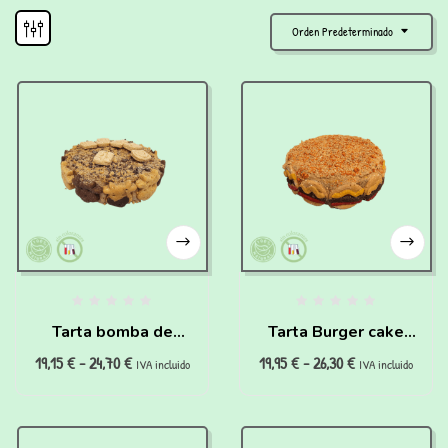
Orden Predeterminado
Tarta bomba de
Tarta Burger cake
19,15
€
-
24,70
€
19,95
€
-
26,30
€
ternera para perros
para perros
IVA incluido
IVA incluido