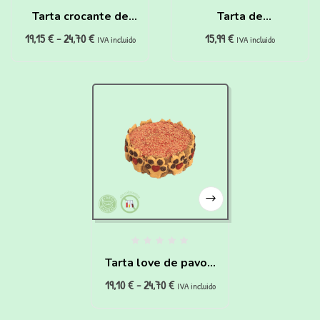
Tarta crocante de
Tarta de
19,15
€
-
24,70
€
15,99
€
salchichas para
Cumpleaños para
IVA incluido
IVA incluido
perros
Gatos de pollo y
zanahoria
Tarta love de pavo y
19,10
€
-
24,70
€
zanahoria para
IVA incluido
perros