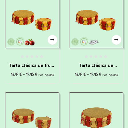
Tarta clásica de fruta
Tarta clásica de
16,99
€
-
19,95
€
16,99
€
-
19,95
€
para perros
pescado para perros
IVA incluido
IVA incluido