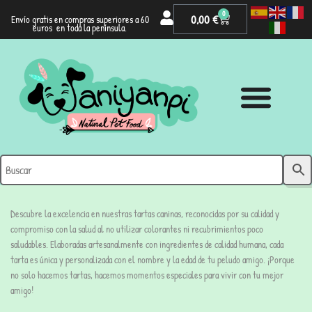
0
0,00
€
Envío gratis en compras superiores a 60
euros en toda la península.
Descubre la excelencia en nuestras tartas caninas, reconocidas por su calidad y
compromiso con la salud al no utilizar colorantes ni recubrimientos poco
saludables. Elaboradas artesanalmente con ingredientes de calidad humana, cada
tarta es única y personalizada con el nombre y la edad de tu peludo amigo. ¡Porque
no solo hacemos tartas, hacemos momentos especiales para vivir con tu mejor
amigo!