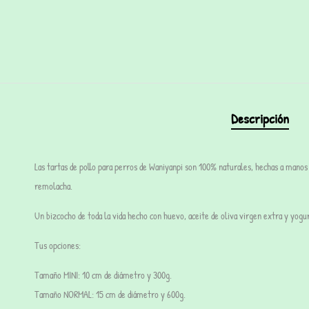
Descripción
Las
tartas de pollo para perros de Waniyanpi
son 100% naturales, hechas a manos
remolacha.
Un bizcocho de toda la vida hecho con huevo, aceite de oliva virgen extra y yogur
Tus opciones:
Tamaño
MINI
:
10 cm de diámetro y 300g.
Tamaño
NORMAL
:
15 cm de diámetro y 600g.