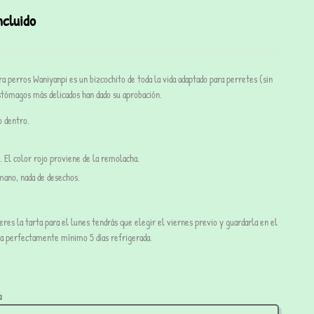
ncluido
ra perros
Waniyanpi es un bizcochito de toda la vida adaptado para perretes (sin
estómagos más delicados han dado su aprobación.
o dentro.
. El color rojo proviene de la remolacha.
ano, nada de desechos.
eres la tarta para el lunes tendrás que elegir el viernes previo y guardarla en el
va perfectamente mínimo 5 días refrigerada.
a