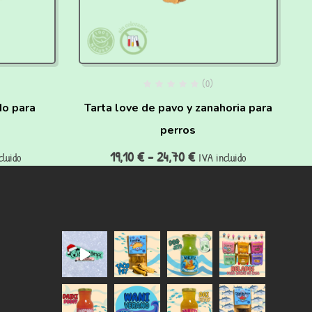
(0)
do para
Tarta love de pavo y zanahoria para
perros
19,10
€
-
24,70
€
cluido
IVA incluido