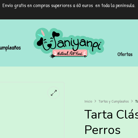
Envío gratis en compras superiores a 60 euros en toda la península.
umpleaños
Ofertas
Inicio
Tartas y Cumpleaños
T
Tarta Clá
Perros