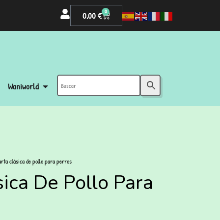
0
0,00
€
Waniworld
arta clásica de pollo para perros
sica De Pollo Para