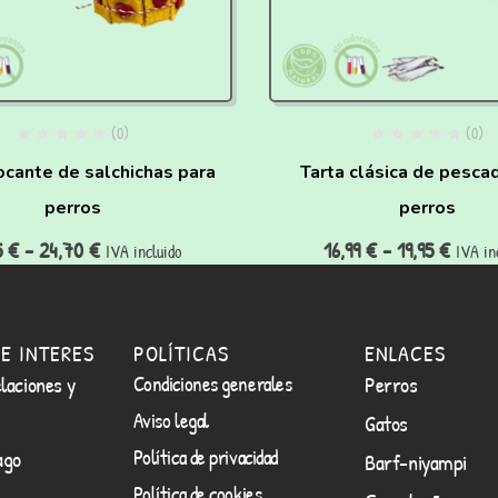
(0)
(0)
ocante de salchichas para
Tarta clásica de pesca
perros
perros
5
€
-
24,70
€
16,99
€
-
19,95
€
IVA incluido
IVA in
E INTERES
POLÍTICAS
ENLACES
laciones y
Condiciones generales
Perros
Aviso legal
Gatos
Política de privacidad
ago
Barf-niyampi
Política de cookies