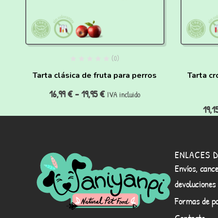
(0)
a
Tarta clásica de fruta para perros
Tarta cr
16,99
€
-
19,95
€
IVA incluido
19,1
ENLACES D
Envíos, cance
devoluciones
Formas de p
Contacto