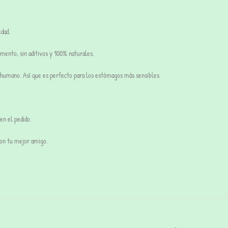
dad.
omento, s
in aditivos y 100% naturales.
o humano. Así que es perfecto para los estómagos más sensibles.
en el pedido.
con tu mejor amigo.