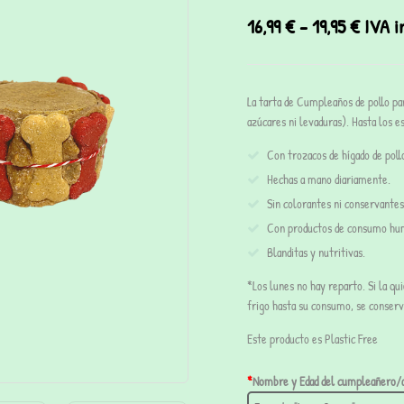
16,99
€
-
19,95
€
IVA i
La tarta de Cumpleaños de pollo pa
azúcares ni levaduras). Hasta los 
Con trozacos de hígado de poll
Hechas a mano diariamente.
Sin colorantes ni conservantes
Con productos de consumo hum
Blanditas y nutritivas.
*Los lunes no hay reparto. Si la qui
frigo hasta su consumo, se conser
Este producto es Plastic Free
*
Nombre y Edad del cumpleañero/