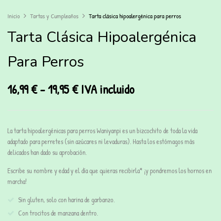
Inicio
Tartas y Cumpleaños
Tarta clásica hipoalergénica para perros
Tarta Clásica Hipoalergénica
Para Perros
16,99
€
-
19,95
€
IVA incluido
La tarta hipoalergénicas para perros
Waniyanpi es un bizcochito de toda la vida
adaptado para perretes (sin azúcares ni levaduras). Hasta los estómagos más
delicados han dado su aprobación.
Escribe su nombre y edad y el día que quieras recibirla* ¡y pondremos los hornos en
marcha!
Sin gluten, solo con harina de garbanzo.
Con trocitos de manzana dentro.