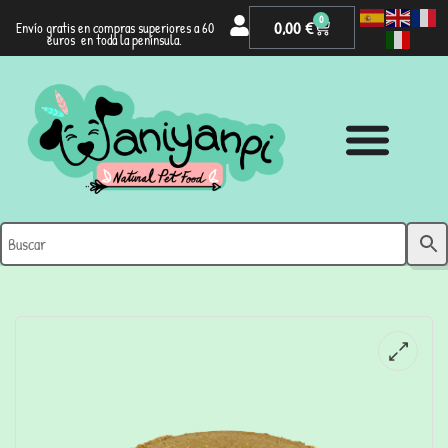
0
0,00
€
Envío gratis en compras superiores a 60
euros en toda la península.