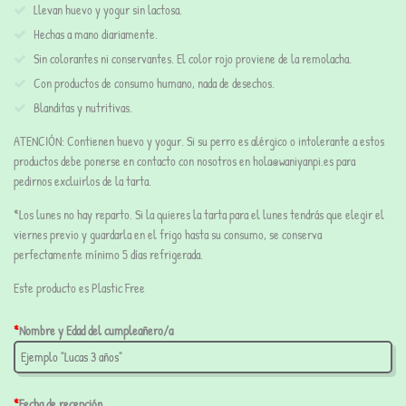
Llevan huevo y yogur sin lactosa.
Hechas a mano diariamente.
Sin colorantes ni conservantes. El color rojo proviene de la remolacha.
Con productos de consumo humano, nada de desechos.
Blanditas y nutritivas.
ATENCIÓN:
Contienen huevo y yogur. Si su perro es alérgico o intolerante a estos
productos debe ponerse en contacto con nosotros en hola@waniyanpi.es para
pedirnos excluirlos de la tarta.
*Los lunes no hay reparto. Si la quieres la tarta para el lunes tendrás que elegir el
viernes previo y guardarla en el frigo hasta su consumo, se conserva
perfectamente mínimo 5 días refrigerada.
Este producto es Plastic Free
*
Nombre y Edad del cumpleañero/a
*
Fecha de recepción