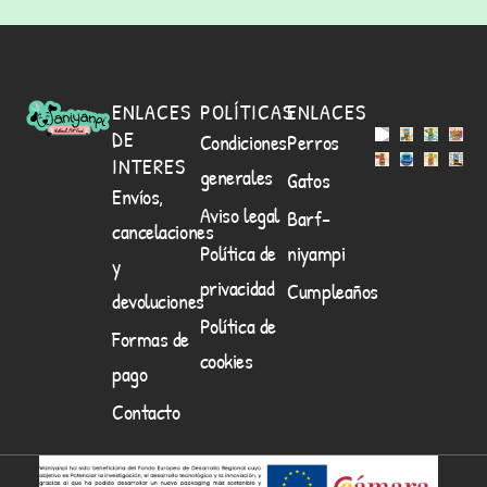
ENLACES
POLÍTICAS
ENLACES
DE
Condiciones
Perros
INTERES
generales
Gatos
Envíos,
Aviso legal
Barf-
cancelaciones
Política de
niyampi
y
privacidad
Cumpleaños
devoluciones
Política de
Formas de
cookies
pago
Contacto