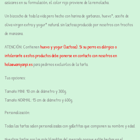
azúcares en su formulación,
el color rojo proviene de la remolacha.
Un bizcocho de toda la vida pero hecho con harina de garbanzo, huevo*, aceite de
oliva virgen extra y yogur* natural sin lactosa producido por nosotros con trocitos
de manzana.
ATENCIÓN:
Contienen
huevo y yogur (lactosa). Si su perro es alérgico o
intolerante a estos productos debe ponerse en contacto con nosotros en
hola@waniyanpi.es
para pedirnos excluirlos de la tarta.
Tus opciones:
Tamaño
MINI
:
10 cm de diámetro y 300g.
Tamaño
NORMAL
:
15 cm de diámetro y 600g.
Personalización:
Todas las tartas salen personalizadas con galletitas que componen su nombre y edad.
Nuestras tartas son
las más blanditas
del mercado porque están hechas en el