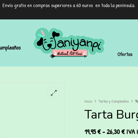
Envío gratis en compras superiores a 60 euros en toda la península.
umpleaños
Ofertas
Inicio
Tartas y Cumpleaños
T
Tarta Bur
19,95
€
-
26,30
€
IVA i