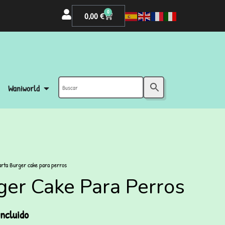
0
0,00
€
Waniworld
arta Burger cake para perros
ger Cake Para Perros
ncluido