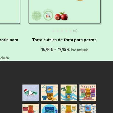
(0)
horia para
Tarta clásica de fruta para perros
T
16,99
€
-
19,95
€
IVA incluido
cluido