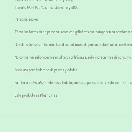
Tamaño
NORMAL
:
15 cm de diámetro y 600g.
Personalización:
Todas las tartas salen personalizadas con galletitas que componen su nombre y e
Nuestras tartas son
las más blanditas
del mercado porque están hechas en el 
No contienen subproductos ni aditivos artificiales, solo ingredientes de consum
Adecuado para todo tipo de perros y edades.
Fabricado en España; Enviamos a toda la península para celebrar este momento 
Este producto es Plastic Free