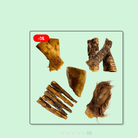
-5%
(0)