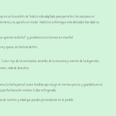
pi es un bizcochito de toda la vida adaptado para perretes (sin azúcares ni
ernera y su quesito en medio. Hasta los estómagos más delicados han dado su
que quieras recibirla* ¡y pondremos los hornos en marcha!
a y queso sin lactosa dentro.
. Color rojo de la remolacha, amarillo de la cúrcuma y marrón de la algarroba.
ano, nada de desechos.
eres la tarta para el lunes tendrás que elegir el viernes previo y guardarla en el
va perfectamente mínimo 5 días refrigerada.
tas de nombre y edad que puedes personalizar en el pedido.