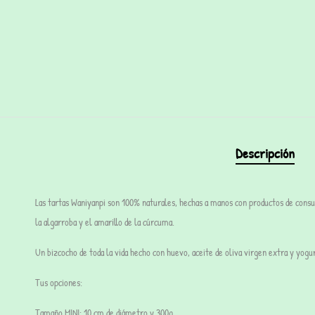
Descripción
Las
tartas Waniyanpi
son 100% naturales, hechas a manos con productos de con
la algarroba y el amarillo de la cúrcuma
.
Un bizcocho de toda la vida hecho con huevo, aceite de oliva virgen extra y yogu
Tus opciones:
Tamaño
MINI
:
10 cm de diámetro y 300g.