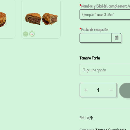
*
Nombre y Edad del cumpleañero/
*
Fecha de recepción
Tamaño Tarta
SKU:
N/D
Categoría:
Tartas Y Cumpleaños