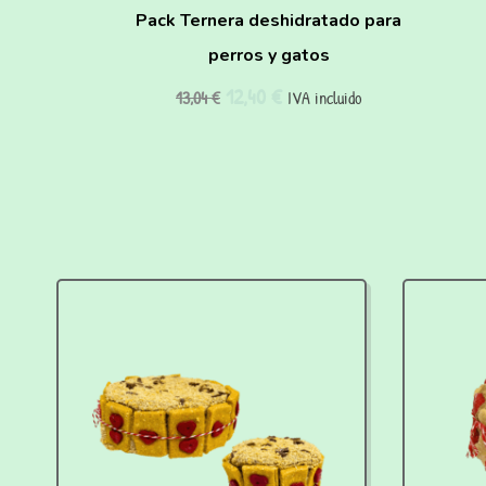
Pack Ternera deshidratado para
perros y gatos
12,40
€
13,04
€
IVA incluido