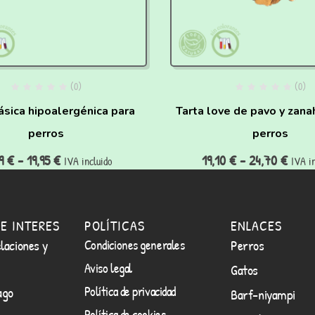
(0)
(0)
lásica hipoalergénica para
Tarta love de pavo y zana
perros
perros
99
€
-
19,95
€
19,10
€
-
24,70
€
IVA incluido
IVA in
E INTERES
POLÍTICAS
ENLACES
laciones y
Condiciones generales
Perros
Aviso legal
Gatos
Política de privacidad
ago
Barf-niyampi
Política de cookies