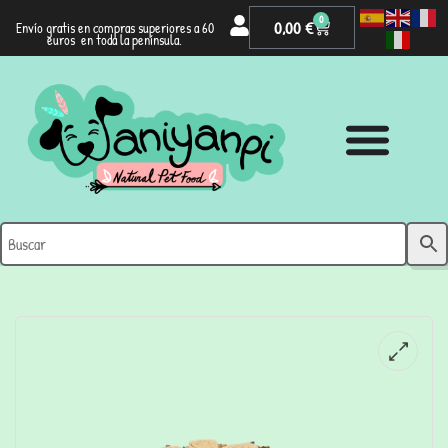
0
0,00
€
Envío gratis en compras superiores a 60
euros en toda la península.