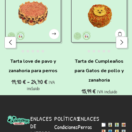
Tarta love de pavo y
Tarta de Cumpleaños
zanahoria para perros
para Gatos de pollo y
zanahoria
19,10
€
-
24,70
€
IVA
incluido
15,99
€
IVA incluido
ENLACES
POLÍTICAS
ENLACES
DE
Condiciones
Perros