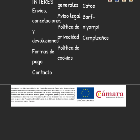
INTERES
generales
Gatos
Envíos,
Aviso legal
Barf-
cancelaciones
Política de
niyampi
y
privacidad
Cumpleaños
devoluciones
Política de
Formas de
cookies
pago
Contacto