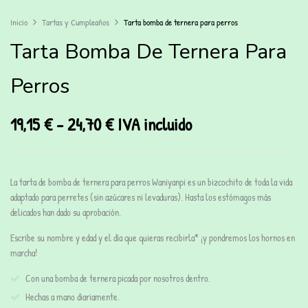
Inicio
Tartas y Cumpleaños
Tarta bomba de ternera para perros
Tarta Bomba De Ternera Para
Perros
19,15
€
-
24,70
€
IVA incluido
La tarta de bomba de ternera para perros
Waniyanpi es un bizcochito de toda la vida
adaptado para perretes (sin azúcares ni levaduras). Hasta los estómagos más
delicados han dado su aprobación.
Escribe su nombre y edad y el día que quieras recibirla* ¡y pondremos los hornos en
marcha!
Con una bomba de ternera picada por nosotros dentro.
Hechas a mano diariamente.