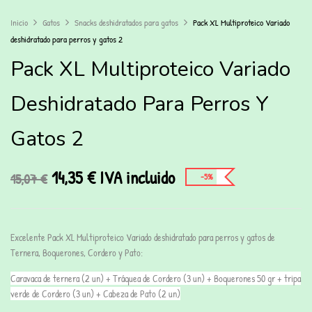
Inicio
Gatos
Snacks deshidratados para gatos
Pack XL Multiproteico Variado
deshidratado para perros y gatos 2
Pack XL Multiproteico Variado
Deshidratado Para Perros Y
Gatos 2
14,35
€
IVA incluido
15,07
€
-5%
Excelente Pack XL Multiproteico Variado deshidratado para perros y gatos de
Ternera, Boquerones, Cordero y Pato:
Caravaca de ternera (2 un) + Tráquea de Cordero (3 un) + Boquerones 50 gr + tripa
verde de Cordero (3 un) + Cabeza de Pato (2 un)