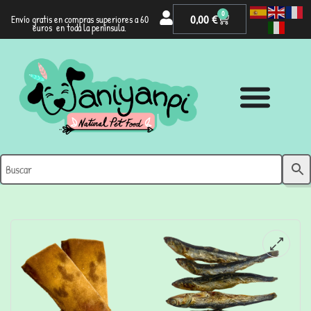
0
0,00
€
Envío gratis en compras superiores a 60
euros en toda la península.