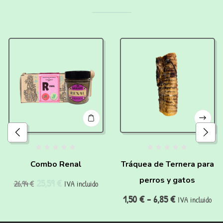
Combo Renal
Tráquea de Ternera para
perros y gatos
25,59
€
26,94
€
IVA incluido
1,50
€
-
6,85
€
IVA incluido