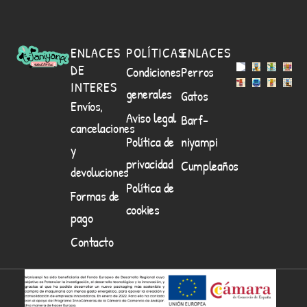
ENLACES
POLÍTICAS
ENLACES
DE
Condiciones
Perros
INTERES
generales
Gatos
Envíos,
Aviso legal
Barf-
cancelaciones
Política de
niyampi
y
privacidad
Cumpleaños
devoluciones
Política de
Formas de
cookies
pago
Contacto