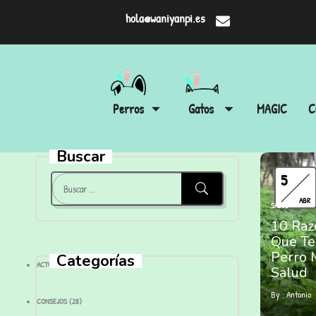
hola@waniyanpi.es
Perros
Gatos
MAGIC
C
Buscar
5
ABR
SALUD
10 Raz
Que Te
Perro 
Categorías
ACTUALIDAD
(28)
Salud
By :
Antonio
CONSEJOS
(28)