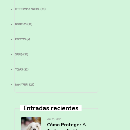
FITOTERAPIA ANIMAL
(23)
NOTICIAS
(18)
RECETAS
(4)
SALUD
(31)
TODAS
(60)
WANIYANPI
(27)
Entradas recientes
JUL 14, 2024
Cómo Proteger A