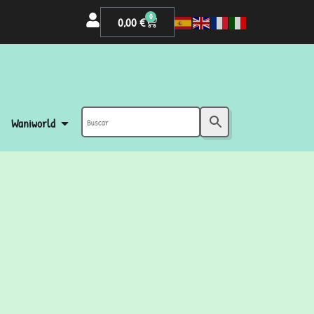
0
0,00
€
Waniworld