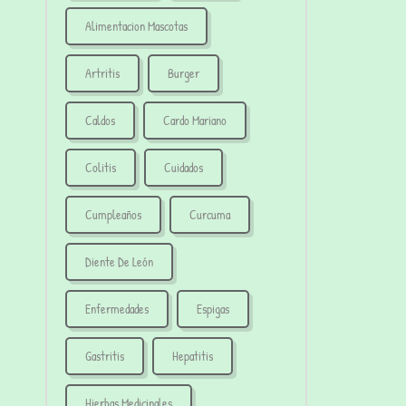
Alimentacion Mascotas
Artritis
Burger
Caldos
Cardo Mariano
Colitis
Cuidados
Cumpleaños
Curcuma
Diente De León
Enfermedades
Espigas
Gastritis
Hepatitis
Hierbas Medicinales