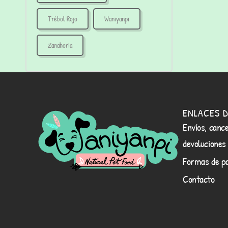
Trébol Rojo
Waniyanpi
Zanahoria
ENLACES D
Envíos, cance
devoluciones
Formas de p
Contacto