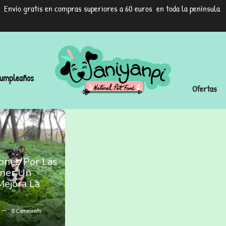
Envío gratis en compras superiores a 60 euros en toda la península.
umpleaños
Ofertas
ones Por Las
ner Un
Mejora La
0
Comments