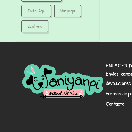
Trébol Rojo
Waniyanpi
Zanahoria
ENLACES D
Envíos, cance
devoluciones
Formas de p
Contacto