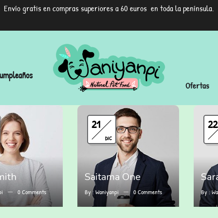
Envío gratis en compras superiores a 60 euros en toda la península.
umpleaños
Ofertas
21
22
DIC
mith
Saitama One
Sar
pi
0
Comments
By :
Waniyanpi
0
Comments
By :
Wa