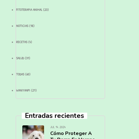
FITOTERAPIA ANIMAL
(23)
NOTICIAS
(18)
RECETAS
(4)
SALUD
(31)
TODAS
(60)
WANIYANPI
(27)
Entradas recientes
JUL 14, 2024
Cómo Proteger A