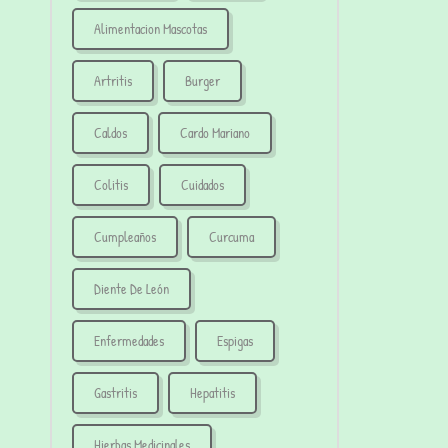
Alimentacion Mascotas
Artritis
Burger
Caldos
Cardo Mariano
Colitis
Cuidados
Cumpleaños
Curcuma
Diente De León
Enfermedades
Espigas
Gastritis
Hepatitis
Hierbas Medicinales