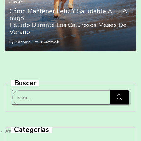
CONSEJOS
Cómo Mantener Feliz Y Saludable A Tu A
Migo
Peludo Durante Los Calurosos Meses De
Verano
By :
Waniyanpi
0
Comments
Buscar
Categorías
ACTUALIDAD
(28)