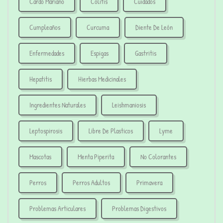
Cardo Mariano
Colitis
Cuidados
Cumpleaños
Curcuma
Diente De León
Enfermedades
Espigas
Gastritis
Hepatitis
Hierbas Medicinales
Ingredientes Naturales
Leishmaniosis
Leptospirosis
Libre De Plasticos
Lyme
Mascotas
Menta Piperita
No Colorantes
Perros
Perros Adultos
Primavera
Problemas Articulares
Problemas Digestivos