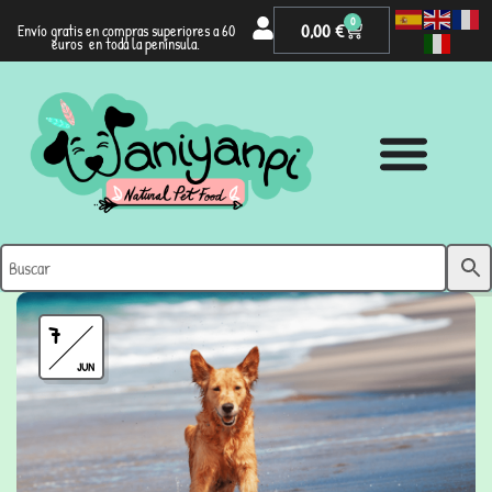
0
0,00
€
Envío gratis en compras superiores a 60
euros en toda la península.
7
JUN