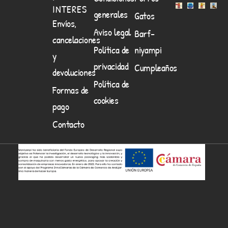
INTERES
generales
Gatos
Envíos,
Aviso legal
Barf-
cancelaciones
Política de
niyampi
y
privacidad
Cumpleaños
devoluciones
Política de
Formas de
cookies
pago
Contacto