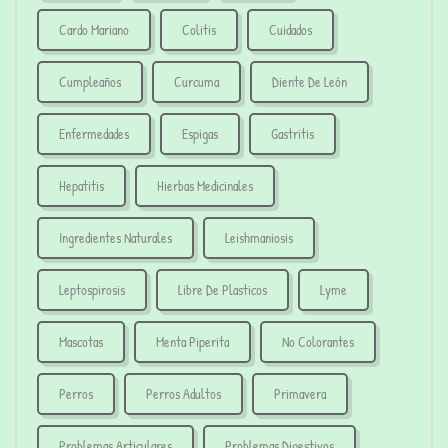
Cardo Mariano
Colitis
Cuidados
Cumpleaños
Curcuma
Diente De León
Enfermedades
Espigas
Gastritis
Hepatitis
Hierbas Medicinales
Ingredientes Naturales
Leishmaniosis
Leptospirosis
Libre De Plasticos
Lyme
Mascotas
Menta Piperita
No Colorantes
Perros
Perros Adultos
Primavera
Problemas Articulares
Problemas Digestivos