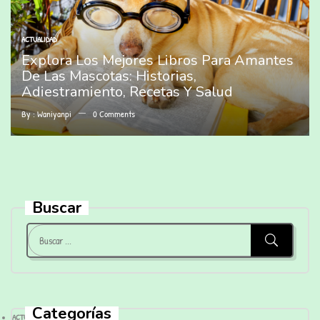
ACTUALIDAD
Explora Los Mejores Libros Para Amantes
De Las Mascotas: Historias,
Adiestramiento, Recetas Y Salud
By :
Waniyanpi
0
Comments
Buscar
Categorías
ACTUALIDAD
(28)