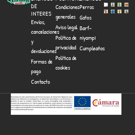
DE
Condiciones
Perros
INTERES
generales
Gatos
Envíos,
Aviso legal
Barf-
cancelaciones
Política de
niyampi
y
privacidad
Cumpleaños
devoluciones
Política de
Formas de
cookies
pago
Contacto