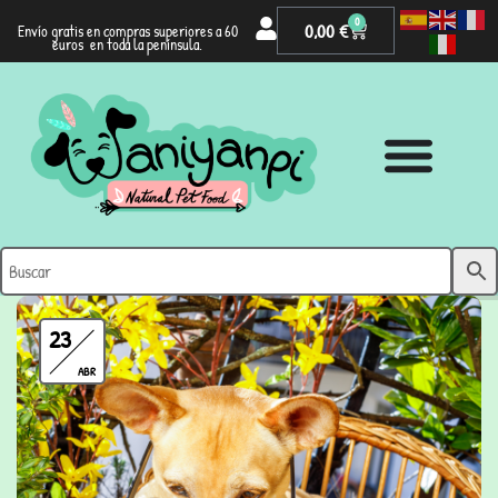
0
0,00
€
Envío gratis en compras superiores a 60
euros en toda la península.
23
ABR