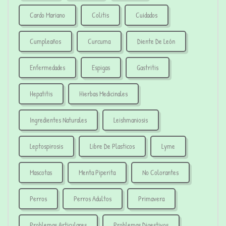
Cardo Mariano
Colitis
Cuidados
Cumpleaños
Curcuma
Diente De León
Enfermedades
Espigas
Gastritis
Hepatitis
Hierbas Medicinales
Ingredientes Naturales
Leishmaniosis
Leptospirosis
Libre De Plasticos
Lyme
Mascotas
Menta Piperita
No Colorantes
Perros
Perros Adultos
Primavera
Problemas Articulares
Problemas Digestivos