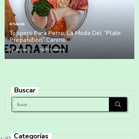
ACTUALIDAD
Toppers Para Perro, La Moda Del “Plate
Preparation” Canino
By :
Waniyanpi
42211
Comments
Buscar
Categorías
ACTUALIDAD
(28)