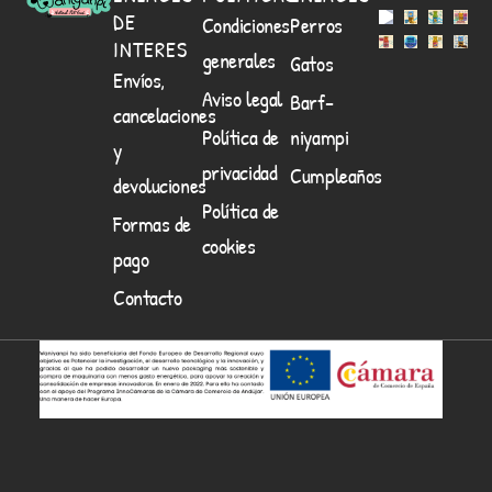
DE
Condiciones
Perros
INTERES
generales
Gatos
Envíos,
Aviso legal
Barf-
cancelaciones
Política de
niyampi
y
privacidad
Cumpleaños
devoluciones
Política de
Formas de
cookies
pago
Contacto