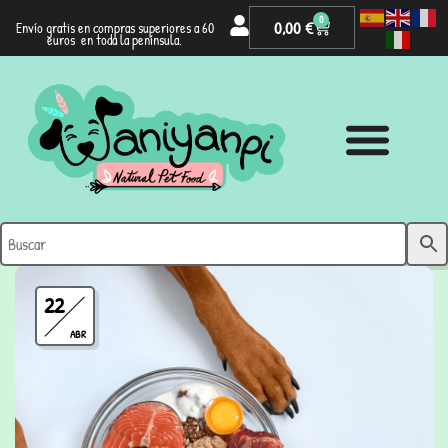
0
0,00
€
Envío gratis en compras superiores a 60
euros en toda la península.
22
ABR