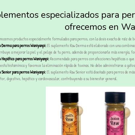
lementos especializados para per
ofrecemos en Wa
ecemos productos especialmente formulados para perros, con la dosis exacta de raíz de b
 Derma para perros Waniyanpi:
El suplemento Raw Derma está elaborado con una combinación
ribuye a mejorar la piel y el pelaje de tu perro, además de proporcionarle más energía, for
Hepático para perros Waniyanpi:
Recomendado para perros con afecciones hepáticas o que r
esta histamínica y favorece la eliminación rápida de toxinas. No debe administrarse a gatos 
Senior para perros Waniyanpi:
El suplemento Raw Senior está diseñado para perros de más 
or, digestivo, hepático y cardiovascular, contribuyendo a su bienestar general.