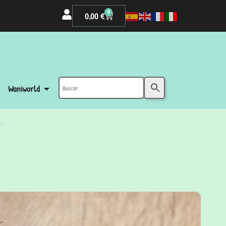
0
0,00
€
Waniworld
PI