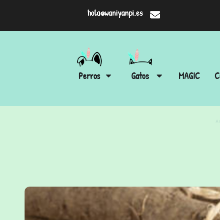
hola@waniyanpi.es
Perros
Gatos
MAGIC
C
A