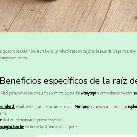
s apasiona descubrir los secretos de la naturaleza para mejorar la salud de los perros. Hoy
 compañero canino.
Beneficios específicos de la raíz 
:
Ideal para perros con problemas dermatológicos. En
Waniyanpi
recomendamos nuestro
su
n natural:
Ayuda a eliminar toxinas en perros. En
Waniyanpi
recomendamos nuestro
suple
ente.
r:
Reduce inflamación en perros mayores.
ológico fuerte:
Fortalece las defensas de los perros.