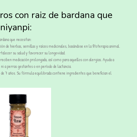
ros con raiz de bardana que
niyanpi:
ardana que necesitan:
 de hierbas, semillas y raíces medicinales, basándose en la fitoterapia animal.
talecer su salud y favorecer su longevidad.
eciben medicación prolongada, así como para aquellos con alergias. Ayuda a
ni a perras gestantes o en período de lactancia.
de 7 años. Su fórmula equilibrada contiene ingredientes que benefician el