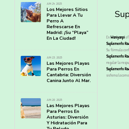
JUN 24, 2025
Los Mejores Sitios
Sup
Para Llevar A Tu
Perro A
Refrescarse En
Madrid: ¡Su “Playa”
En
Waniyanpi
ofr
En La Ciudad!
Suplemento Raw
Su fórmula cont
Suplemento Raw 
JUN 23, 2025
regular la respu
Las Mejores Playas
Suplemento Raw 
Para Perros En
Cantabria: Diversión
sistema locomot
Canina Junto Al Mar.
JUN 20, 2025
Las Mejores Playas
Para Perros En
Asturias: Diversión
Y Hidratación Para
Tu Peludo.