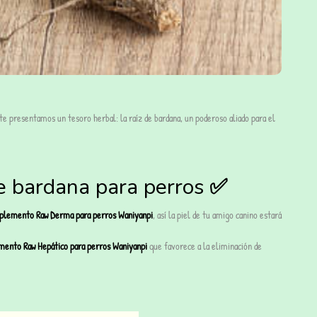
 te presentamos un tesoro herbal: la raíz de bardana, un poderoso aliado para el
de bardana para perros
✅
plemento Raw Derma para perros Waniyanpi
, así la piel de tu amigo canino estará
mento Raw Hepático para perros Waniyanpi
que favorece a la eliminación de