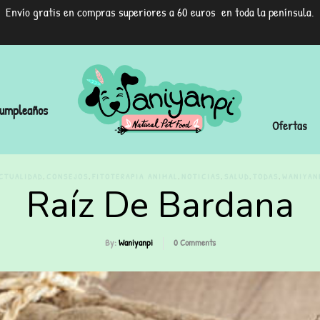
Envío gratis en compras superiores a 60 euros en toda la península.
umpleaños
Ofertas
,
,
,
,
,
,
CTUALIDAD
CONSEJOS
FITOTERAPIA ANIMAL
NOTICIAS
SALUD
TODAS
WANIYAN
Raíz De Bardana
By:
Waniyanpi
0
Comments