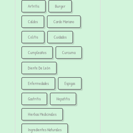
Artritis
Burger
Caldos
Cardo Mariano
Colitis
Cuidados
Cumpleaños
Curcuma
Diente De León
Enfermedades
Espigas
Gastritis
Hepatitis
Hierbas Medicinales
Ingredientes Naturales