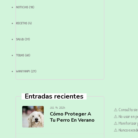
NOTICIAS
(18)
RECETAS
(4)
SALUD
(31)
TODAS
(60)
WANIYANPI
(27)
Entradas recientes
JUL 14, 2024
⚠️ Consulta sie
Cómo Proteger A
⚠️ No usar en pe
Tu Perro En Verano
⚠️ Monitorizar p
⚠️ Nunca excede