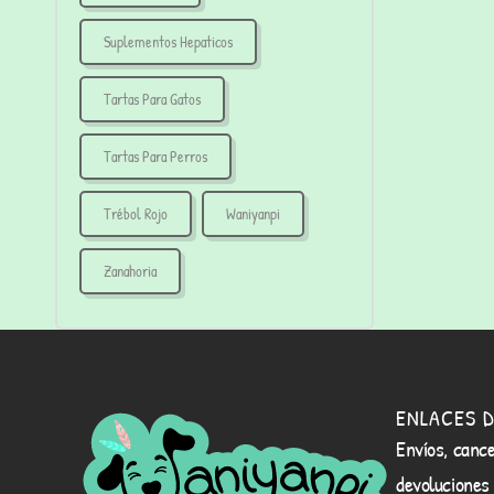
Suplementos Hepaticos
Tartas Para Gatos
Tartas Para Perros
Trébol Rojo
Waniyanpi
Zanahoria
ENLACES D
Envíos, cance
devoluciones