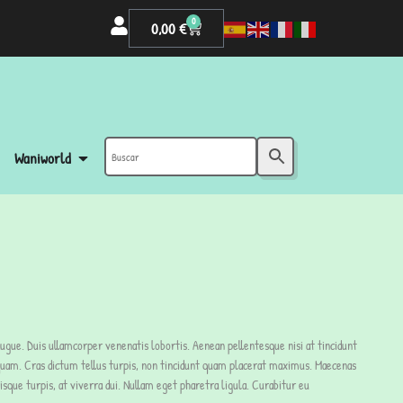
0
0,00
€
Waniworld
augue. Duis ullamcorper venenatis lobortis. Aenean pellentesque nisi at tincidunt
aliquam. Cras dictum tellus turpis, non tincidunt quam placerat maximus. Maecenas
sque turpis, at viverra dui. Nullam eget pharetra ligula. Curabitur eu