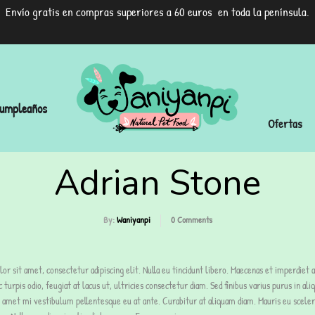
Envío gratis en compras superiores a 60 euros en toda la península.
umpleaños
Ofertas
Adrian Stone
By:
Waniyanpi
0
Comments
r sit amet, consectetur adipiscing elit. Nulla eu tincidunt libero. Maecenas et imperdiet 
 turpis odio, feugiat at lacus ut, ultricies consectetur diam. Sed finibus varius purus in 
t amet mi vestibulum pellentesque eu at ante. Curabitur at aliquam diam. Mauris eu sceleri