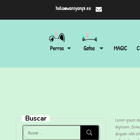
hola@waniyanpi.es
Perros
Gatos
MAGIC
C
Buscar
Lorem ipsum dolo
dignissim. Donec
aliquam nibh si