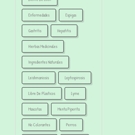
Enfermedades
Espigas
Gastritis
Hepatitis
Hierbas Medicinales
Ingredientes Naturales
Leishmaniosis
Leptospirosis
Libre De Plasticos
Lyme
Mascotas
Menta Piperita
No Colorantes
Perros