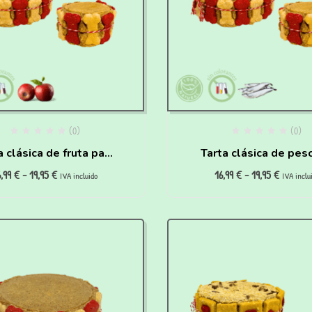
(0)
(0)
a clásica de fruta para
Tarta clásica de pes
6,99
€
-
19,95
€
16,99
€
-
19,95
€
perros
para perros
IVA incluido
IVA inclu