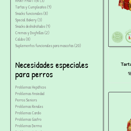
HAIRY PAWTTER
3
Tartas y Cumpleaños
9
Snacks funcionales
8
Special Bakery
3
Snacks deshidratados
9
Cremas y Dogtellas
2
Caldos
8
Suplementos funcionales para mascotas
20
Necesidades especiales
Tart
para perros
1
Problemas Hepáticos
Problemas Ansiedad
Perros Seniors
Problemas Renales
Problemas Cardio
Problemas Gastro
Problemas Derma