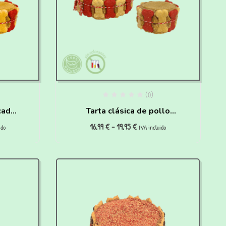
(0)
cado
Tarta clásica de pollo
16,99
€
-
19,95
€
para perros
ido
IVA incluido