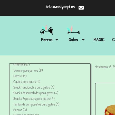
hola@waniyanpi.es
Perros
Gatos
MAGIC
C
Ofertas
12
Mostrando 49–54
Verano para perros
8
Gatos
15
Caldos para gatos
4
Snack funcionales para gatos
1
Snacks deshidratados para gatos
6
Snacks Especiales para gatos
2
Tartas de cumpleaños para gatos
1
Perros
3