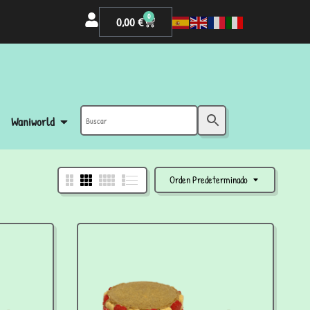
0
0,00
€
Waniworld
Orden Predeterminado