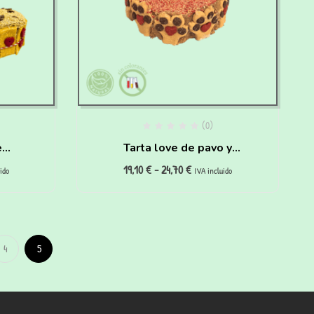
(0)
e
Tarta love de pavo y
19,10
€
-
24,70
€
ros
zanahoria para perros
ido
IVA incluido
4
5