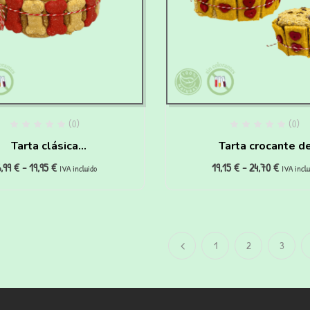
(0)
(0)
Tarta clásica
Tarta crocante d
6,99
€
-
19,95
€
19,15
€
-
24,70
€
ipoalergénica para
salchichas para per
IVA incluido
IVA inclu
perros
1
2
3