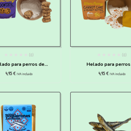
(0)
(0)
lado para perros de
Helado para perros
4,95
€
4,95
€
okies para hacer en
Carrot Cake y Crem
IVA incluido
IVA incluido
casa
Cacahuete para hace
casa