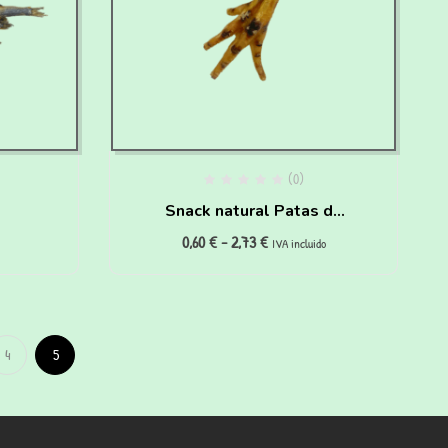
(0)
Snack natural Patas de
0,60
€
-
2,73
€
ra
Pollo para perros y gatos
IVA incluido
gr)
4
5