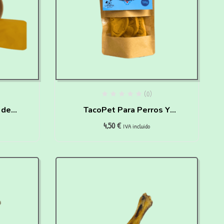
(0)
 de
TacoPet Para Perros Y
4,50
€
a de
Gatos (120 gr)
IVA incluido
r en