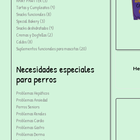
HAIRY PAWTTER
3
Tartas y Cumpleaños
9
Snacks funcionales
8
Special Bakery
3
Snacks deshidratados
9
Cremas y Dogtellas
2
Caldos
8
Suplementos funcionales para mascotas
20
Necesidades especiales
He
para perros
Co
Problemas Hepáticos
Problemas Ansiedad
Perros Seniors
Problemas Renales
Problemas Cardio
Problemas Gastro
Problemas Derma