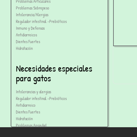
Problemas Articulares
Problemas Sobrepeso
Intolerancia/Alergias
Regulador intestinal -Prebióticos
Inmuno y Defensas
Antidiarreicos
Dientes Fuertes
Hidratación
Necesidades especiales
D
para gatos
Pe
Intolerancias y alergias
Regulador intestinal -Prebióticos
Antidiarreico
Dientes Fuertes
Hidratación
Problemas Ansiedad