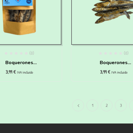
(0)
(0)
Boquerones
Boquerones
3,99
€
3,99
€
eshidratados Para
deshidratados pa
IVA incluido
IVA incluido
rros Y Gatos (50 Gr)
perros y gatos (50 
1
2
3