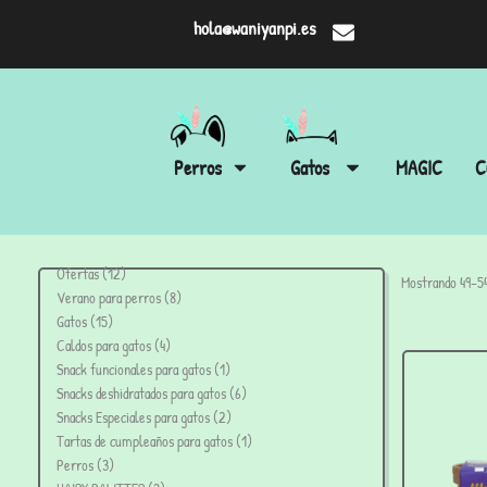
hola@waniyanpi.es
Perros
Gatos
MAGIC
C
Ofertas
12
Mostrando 49–54
Verano para perros
8
Gatos
15
Caldos para gatos
4
Snack funcionales para gatos
1
Snacks deshidratados para gatos
6
Snacks Especiales para gatos
2
Tartas de cumpleaños para gatos
1
Perros
3