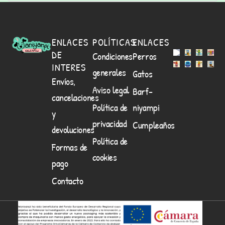
ENLACES
POLÍTICAS
ENLACES
DE
Condiciones
Perros
INTERES
generales
Gatos
Envíos,
Aviso legal
Barf-
cancelaciones
Política de
niyampi
y
privacidad
Cumpleaños
devoluciones
Política de
Formas de
cookies
pago
Contacto