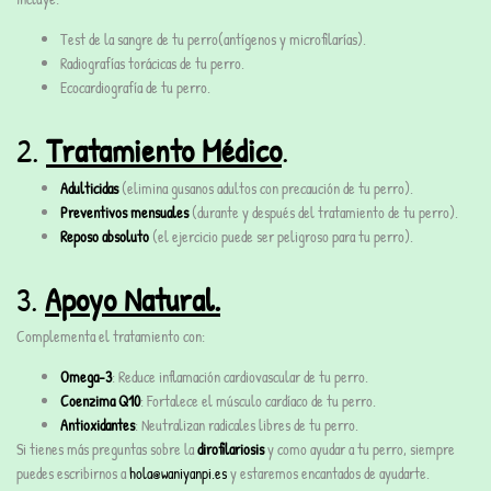
Test de la sangre de tu perro(antígenos y microfilarías).
Radiografías torácicas de tu perro.
Ecocardiografía de tu perro.
2.
Tratamiento Médico
.
Adulticidas
(elimina gusanos adultos con precaución de tu perro).
Preventivos mensuales
(durante y después del tratamiento de tu perro).
Reposo absoluto
(el ejercicio puede ser peligroso para tu perro).
3.
Apoyo Natural.
Complementa el tratamiento con:
Omega-3
: Reduce inflamación cardiovascular de tu perro.
Coenzima Q10
: Fortalece el músculo cardíaco de tu perro.
Antioxidantes
: Neutralizan radicales libres de tu perro.
Si tienes más preguntas sobre la
dirofilariosis
y como ayudar a tu perro, siempre
puedes escribirnos a
hola@waniyanpi.es
y estaremos encantados de ayudarte.