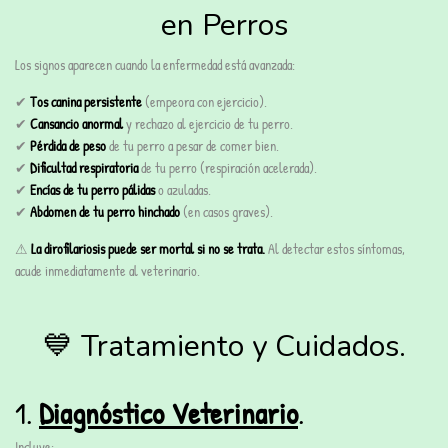
en Perros
Los signos aparecen cuando la enfermedad está avanzada:
✔
Tos canina persistente
(empeora con ejercicio).
✔
Cansancio anormal
y rechazo al ejercicio de tu perro.
✔
Pérdida de peso
de tu perro a pesar de comer bien.
✔
Dificultad respiratoria
de tu perro (respiración acelerada).
✔
Encías de tu perro pálidas
o azuladas.
✔
Abdomen de tu perro hinchado
(en casos graves).
⚠
La dirofilariosis puede ser mortal si no se trata.
Al detectar estos síntomas,
acude inmediatamente al veterinario.
💙 Tratamiento y Cuidados.
1.
Diagnóstico Veterinario
.
Incluye: