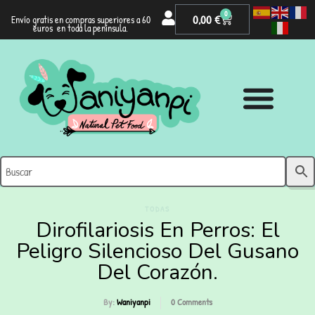
0
0,00
€
Envío gratis en compras superiores a 60
euros en toda la península.
TODAS
Dirofilariosis En Perros: El
Peligro Silencioso Del Gusano
Del Corazón.
By:
Waniyanpi
0
Comments