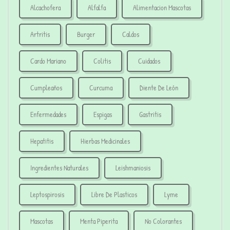
Alcachofera
Alfalfa
Alimentacion Mascotas
Artritis
Burger
Caldos
Cardo Mariano
Colitis
Cuidados
Cumpleaños
Curcuma
Diente De León
Enfermedades
Espigas
Gastritis
Hepatitis
Hierbas Medicinales
Ingredientes Naturales
Leishmaniosis
Leptospirosis
Libre De Plasticos
Lyme
Mascotas
Menta Piperita
No Colorantes