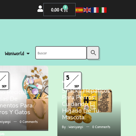
0
0,00
€
Waniworld
5
ACTUALIDAD
DAD
SEP
SEP
Snacks Hepáticos
o Reciclar Las
Para Perros:
sas De
Cuidando El
mentos Para
Hígado De Tu
ros Y Gatos
Mascota.
niyanpi
0
Comments
By :
Waniyanpi
0
Comments
DAD