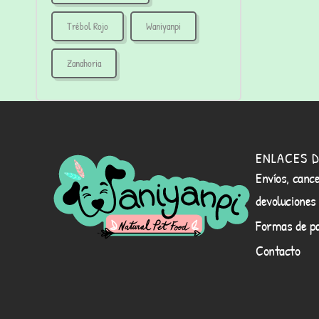
Trébol Rojo
Waniyanpi
Zanahoria
ENLACES D
Envíos, cance
devoluciones
Formas de p
Contacto