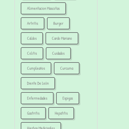
Alimentacion Mascotas
Artritis
Burger
Caldos
Cardo Mariano
Colitis
Cuidados
Cumpleaños
Curcuma
Diente De León
Enfermedades
Espigas
Gastritis
Hepatitis
Hierbas Medicinales