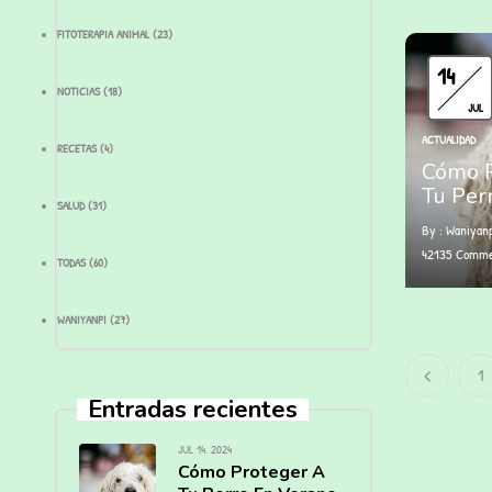
FITOTERAPIA ANIMAL
(23)
14
NOTICIAS
(18)
JUL
ACTUALIDAD
RECETAS
(4)
Cómo P
Tu Per
SALUD
(31)
By :
Waniyan
42135
Comme
TODAS
(60)
WANIYANPI
(27)
1
Entradas recientes
JUL 14, 2024
Cómo Proteger A