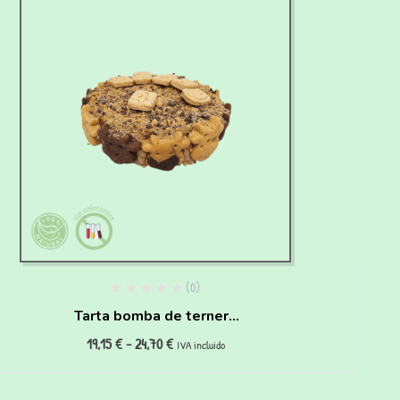
(0)
Tarta bomba de ternera
19,15
€
-
24,70
€
para perros
IVA incluido