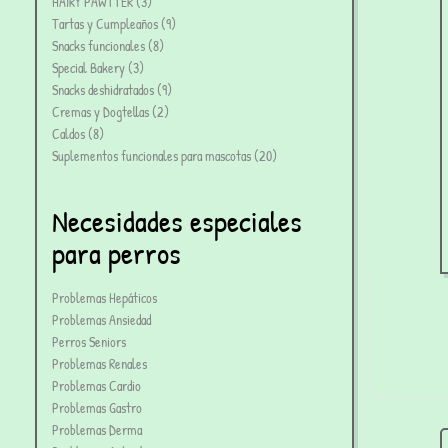
HAIRY PAWTTER
3
Tartas y Cumpleaños
9
Snacks funcionales
8
Special Bakery
3
Snacks deshidratados
9
Cremas y Dogtellas
2
Caldos
8
Suplementos funcionales para mascotas
20
Necesidades especiales
para perros
Problemas Hepáticos
Problemas Ansiedad
Perros Seniors
Problemas Renales
Problemas Cardio
Problemas Gastro
Problemas Derma