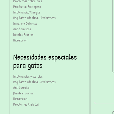
Problemas Articulares
Problemas Sobrepeso
Intolerancia/Alergias
Regulador intestinal -Prebióticos
Inmuno y Defensas
Antidiarreicos
Dientes Fuertes
Hidratación
Necesidades especiales
para gatos
Intolerancias y alergias
Regulador intestinal -Prebióticos
Antidiarreico
Dientes Fuertes
Hidratación
Problemas Ansiedad