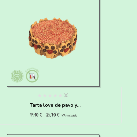
(0)
Tarta love de pavo y
19,10
€
-
24,70
€
zanahoria para perros
IVA incluido