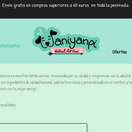
Envío gratis en compras superiores a 60 euros en toda la península.
umpleaños
Ofertas
lencia en nuestras tartas caninas, reconocidas por su calidad y compromiso con la salud al
con ingredientes de calidad humana, cada tarta es única y personalizada con el nombre y 
 vivir con tu mejor amigo!
 resultados