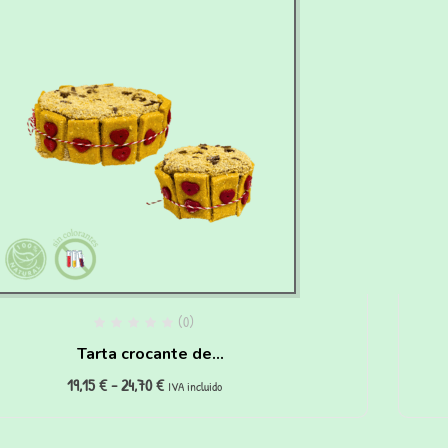
(0)
Tarta crocante de
19,15
€
-
24,70
€
salchichas para perros
IVA incluido