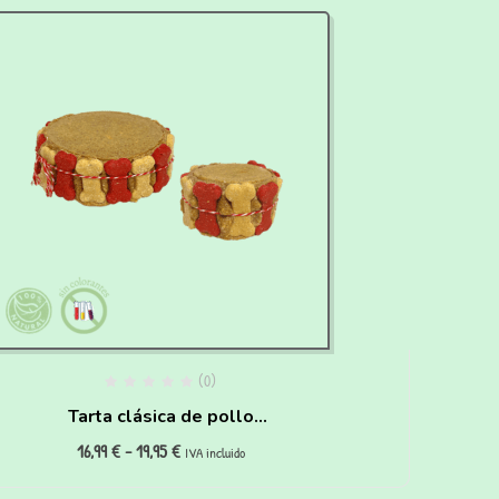
(0)
Tarta clásica de pollo
16,99
€
-
19,95
€
para perros
IVA incluido