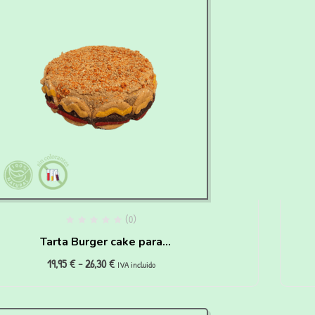
(0)
Tarta Burger cake para
19,95
€
-
26,30
€
perros
IVA incluido