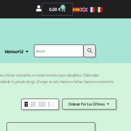
0
0,00
€
Waniworld
 no utilizar colorantes ni recubrimientos poco saludables. Elaboradas
la edad de tu peludo amigo. ¡Porque no solo hacemos tartas, hacemos momentos
Ordenar Por Los Últimos