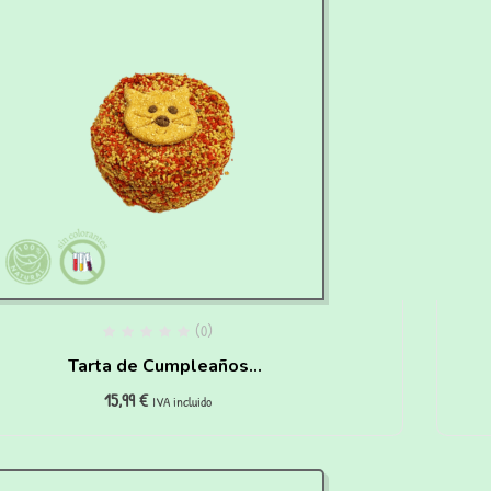
(0)
Tarta de Cumpleaños
15,99
€
para Gatos de pollo y
IVA incluido
zanahoria