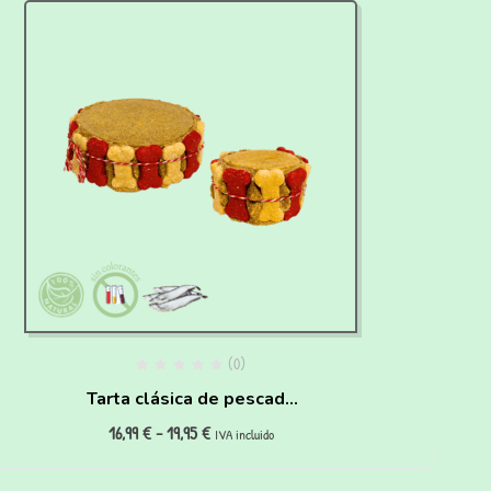
(0)
Tarta clásica de pescado
16,99
€
-
19,95
€
para perros
IVA incluido