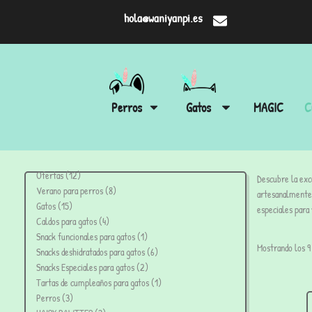
hola@waniyanpi.es
Perros
Gatos
MAGIC
C
Ofertas
12
Descubre la exce
Verano para perros
8
artesanalmente 
Gatos
15
especiales para
Caldos para gatos
4
Snack funcionales para gatos
1
Mostrando los 9
Snacks deshidratados para gatos
6
Snacks Especiales para gatos
2
Tartas de cumpleaños para gatos
1
Perros
3