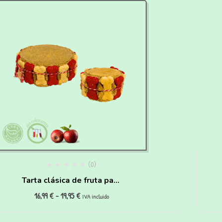
(0)
Tarta clásica de fruta para
16,99
€
-
19,95
€
perros
IVA incluido