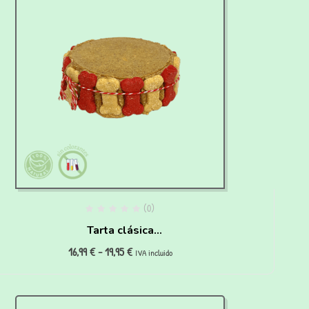
(0)
Tarta clásica
16,99
€
-
19,95
€
hipoalergénica para
IVA incluido
perros