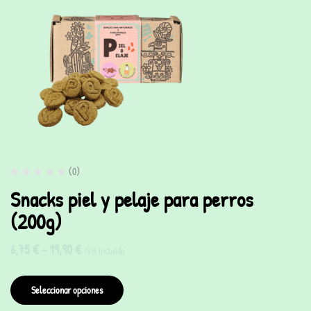
(0)
Snacks piel y pelaje para perros
(200g)
6,75
€
-
19,90
€
IVA incluido
Seleccionar opciones