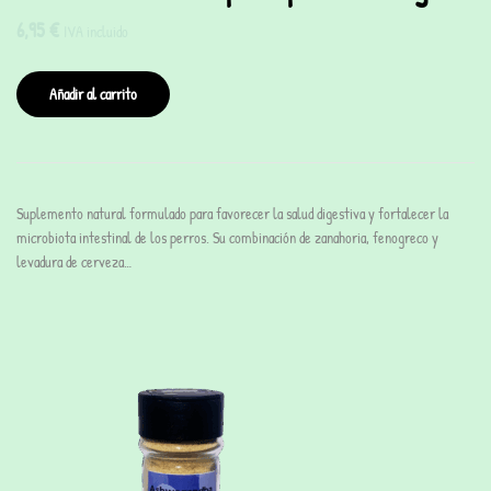
6,95
€
IVA incluido
Añadir al carrito
Suplemento natural formulado para favorecer la salud digestiva y fortalecer la
microbiota intestinal de los perros. Su combinación de zanahoria, fenogreco y
levadura de cerveza…