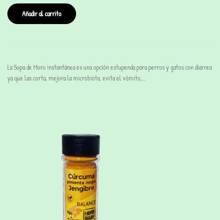
Añadir al carrito
La Sopa de Moro instantánea es una opción estupenda para perros y gatos con diarrea
ya que las corta, mejora la microbiota, evita el vómito,…