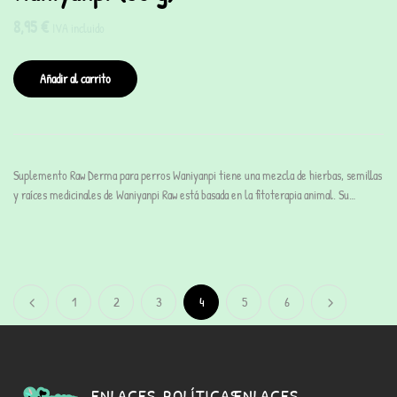
8,95
€
IVA incluido
Añadir al carrito
Suplemento Raw Derma para perros Waniyanpi tiene una mezcla de hierbas, semillas
y raíces medicinales de Waniyanpi Raw está basada en la fitoterapia animal. Su…
1
2
3
4
5
6
ENLACES
POLÍTICAS
ENLACES