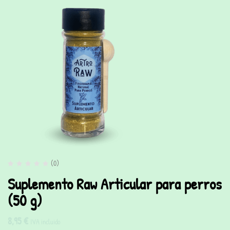
(0)
Suplemento Raw Articular para perros
(50 g)
8,95
€
IVA incluido