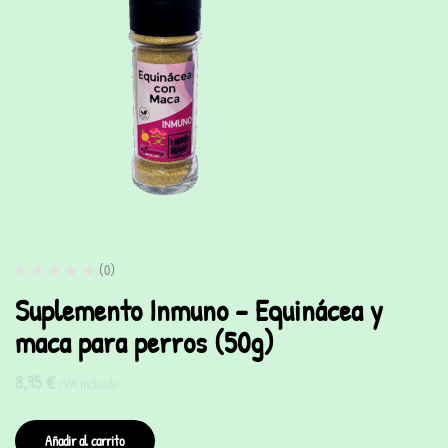
(0)
Suplemento Inmuno – Equinácea y
maca para perros (50g)
8,95
€
IVA incluido
Añadir al carrito