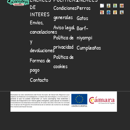
DE
Condiciones
Perros
INTERES
generales
Gatos
Envíos,
Aviso legal
Barf-
cancelaciones
Política de
niyampi
y
privacidad
Cumpleaños
devoluciones
Política de
Formas de
cookies
pago
Contacto