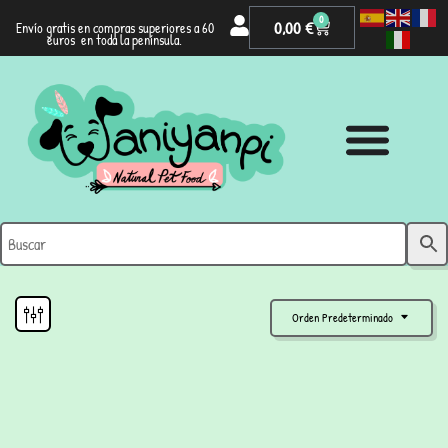
0
0,00
€
Envío gratis en compras superiores a 60
euros en toda la península.
Orden Predeterminado