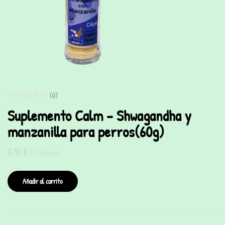
(0)
Suplemento Calm – Shwagandha y
manzanilla para perros(60g)
8,95
€
IVA incluido
Añadir al carrito