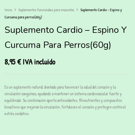
Inicio
Suplementos funcionales para mascotas
Suplemento Cardio – Espino y
Curcuma para perros(60g)
Suplemento Cardio – Espino Y
Curcuma Para Perros(60g)
8,95
€
IVA incluido
Es un suplemento natural diseñado para favorecer la salud del corazón y la
circulación sanguínea, ayudando a mantener un sistema cardiovascular fuerte y
equilibrado. Su combinación aporta antioxidantes, fitonutrientes y compuestos
bioactivos que mejoran la circulación, fortalecen el corazón y protegen contra el
estrés oxidativo.