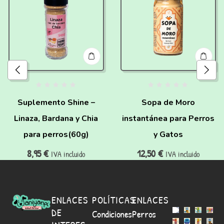
Suplemento Shine –
Sopa de Moro
Linaza, Bardana y Chia
instantánea para Perros
para perros(60g)
y Gatos
8,95
€
12,50
€
IVA incluido
IVA incluido
ENLACES
POLÍTICAS
ENLACES
DE
Condiciones
Perros