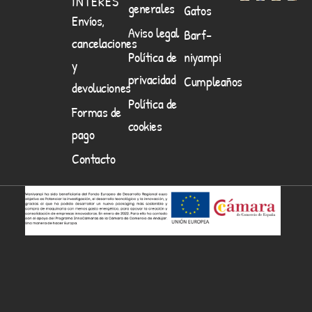
INTERES
generales
Gatos
Envíos,
Aviso legal
Barf-
cancelaciones
Política de
niyampi
y
privacidad
Cumpleaños
devoluciones
Política de
Formas de
cookies
pago
Contacto