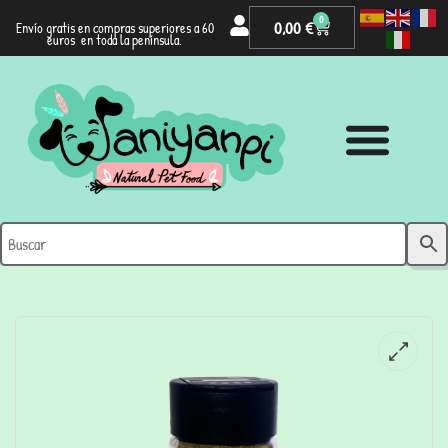
0
0,00
€
Envío gratis en compras superiores a 60
euros en toda la península.