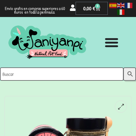
0
0,00
€
Envío gratis en compras superiores a 60
euros en toda la península.