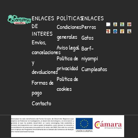
ENLACES
POLÍTICAS
ENLACES
DE
Condiciones
Perros
INTERES
generales
Gatos
Envíos,
Aviso legal
Barf-
cancelaciones
Política de
niyampi
y
privacidad
Cumpleaños
devoluciones
Política de
Formas de
cookies
pago
Contacto