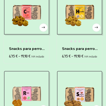
Snacks para perros
Snacks para perros
6,75
€
-
19,90
€
6,75
€
-
19,90
€
con problemas
con problemas
IVA incluido
IVA incluido
cardiovasculares
hepáticos (200g)
(200g)