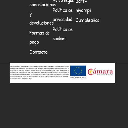
Barf-
cancelaciones
Política de
niyampi
y
privacidad
Cumpleaños
devoluciones
Política de
Formas de
cookies
pago
Contacto