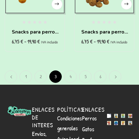
Snacks para perros
Snacks para perros
6,75
€
-
19,90
€
6,75
€
-
19,90
€
con problemas
con sobrepeso y
IVA incluido
IVA incluido
renales (200g)
diabéticos (200g)
1
2
3
4
5
6
ENLACES
POLÍTICAS
ENLACES
DE
Condiciones
Perros
INTERES
generales
Gatos
Envíos,
Aviso legal