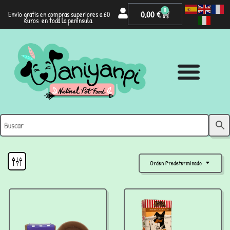
0
0,00
€
Envío gratis en compras superiores a 60
euros en toda la península.
Orden Predeterminado