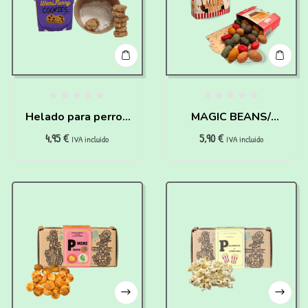
Helado para perros
MAGIC BEANS/
4,95
€
5,90
€
de Cookies para
JUDÍAS MÁGICAS –
IVA incluido
IVA incluido
hacer en casa
HAIRY PAWTTER