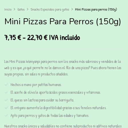
Inicio
Gatos
Snacks Especiales para gatos
Mini Pizzas para perros (150g)
Mini Pizzas Para Perros (150g)
7,75
€
-
22,70
€
IVA incluido
Las
Mini Pizzas Waniyanpi
para perros son los snacks más sabrosos y vendidos de la
web y es que ¿a qué perrete no le damos el filo de una pizza? Pues ahora tienen las
suyas propias, sin sales ni productos añadidos.
Hechos a mano por patitas humanas.
El aceite de oliva le aporta ácidos grasos esenciales y vitaminas.
El queso sin lactosa para cuidar su barriguita.
El orégano aumenta la digestibilidad gracias a sus fenoles naturales.
Apto para perros y gatos de todas las edades y tamaños.
Nuestros snacks únicos y saludables no contiene subproductos ni aditivos naturales