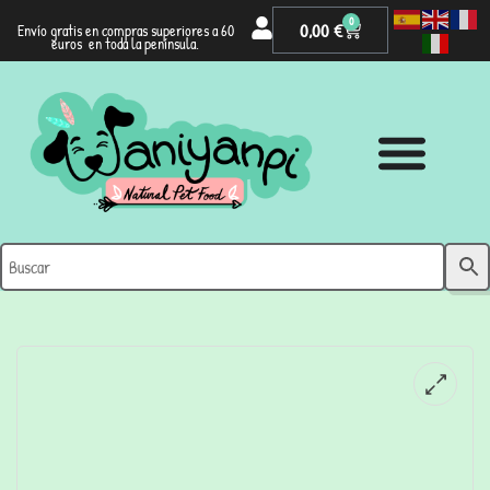
0
0,00
€
Envío gratis en compras superiores a 60
euros en toda la península.