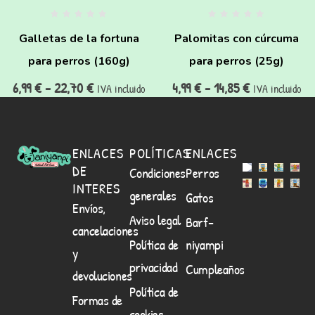
Galletas de la fortuna
Palomitas con cúrcuma
para perros (160g)
para perros (25g)
6,99
€
-
22,70
€
4,99
€
-
14,85
€
IVA incluido
IVA incluido
ENLACES
POLÍTICAS
ENLACES
DE
Condiciones
Perros
INTERES
generales
Gatos
Envíos,
Aviso legal
Barf-
cancelaciones
Política de
niyampi
y
privacidad
Cumpleaños
devoluciones
Política de
Formas de
cookies