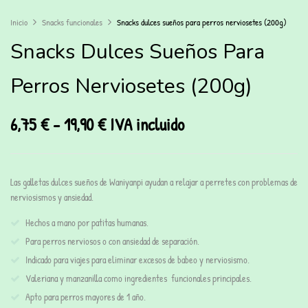
Inicio
Snacks funcionales
Snacks dulces sueños para perros nerviosetes (200g)
Snacks Dulces Sueños Para
Perros Nerviosetes (200g)
6,75
€
-
19,90
€
IVA incluido
Las galletas dulces sueños
de Waniyanpi ayudan a relajar a perretes con problemas de
nerviosismos y ansiedad.
Hechos a mano por patitas humanas.
Para perros nerviosos o con ansiedad de separación.
Indicado para viajes para eliminar excesos de babeo y nerviosismo.
Valeriana y manzanilla como ingredientes funcionales principales.
Apto para perros mayores de 1 año.