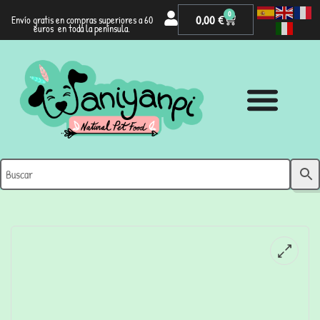
0
0,00
€
Envío gratis en compras superiores a 60
euros en toda la península.