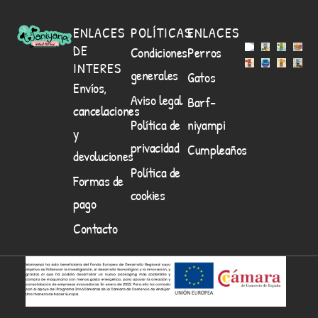
ENLACES
POLÍTICAS
ENLACES
DE
Condiciones
Perros
INTERES
generales
Gatos
Envíos,
Aviso legal
Barf-
cancelaciones
Política de
niyampi
y
privacidad
Cumpleaños
devoluciones
Política de
Formas de
cookies
pago
Contacto