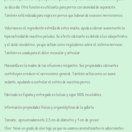
su día a día. Otra función es utilizarlo para perros con
ansiedad de separación.
También está indicada para viajes en perros que babean de excesivo nerviosismos.
Valeriana
es el ingrediente estrella de estos snacks, ayuda a calmar suavemente la
hiperactividad de nuestros peludos. Su efecto calmante es debido a los valepotriatos
y el ácido isovalérico, ya que actúan como reguladores sobre el sistema nervioso.
También es usada para el dolor muscular y articular.
Manzanilla
es la madre de las infusiones relajantes. Sus
propiedades calmantes
contribuyen a reducir el nerviosismo general
.
También actúa como un suave
sedante, ayudando a controlar el estrés de nuestras perros.
Fabricado en España y entregado en
bolsas y cajas 100% reciclables
.
Información propiedades físicas y organolépticas de la galleta:
Tamaño; aproximadamente 2,5 cm de diámetro y 1 cm de grosor.
Olor: tiene un grado de olor bajo ya que no usamos aromatizantes ni saborizantes.