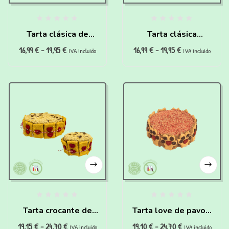
Tarta clásica de
Tarta clásica
16,99
€
-
19,95
€
16,99
€
-
19,95
€
pollo para perros
hipoalergénica para
IVA incluido
IVA incluido
perros
Tarta crocante de
Tarta love de pavo y
19,15
€
-
24,70
€
19,10
€
-
24,70
€
salchichas para
zanahoria para
IVA incluido
IVA incluido