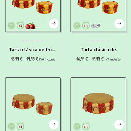
Tarta clásica de fruta
Tarta clásica de
16,99
€
-
19,95
€
16,99
€
-
19,95
€
para perros
pescado para perros
IVA incluido
IVA incluido