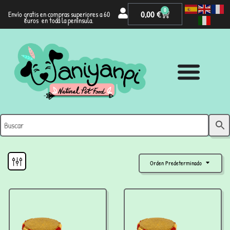
0
0,00
€
Envío gratis en compras superiores a 60
euros en toda la península.
Orden Predeterminado