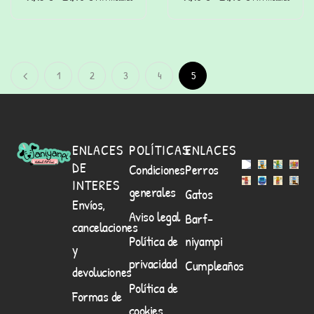
perros
perros
1
2
3
4
5
ENLACES
POLÍTICAS
ENLACES
DE
Condiciones
Perros
INTERES
generales
Gatos
Envíos,
Aviso legal
Barf-
cancelaciones
Política de
niyampi
y
privacidad
Cumpleaños
devoluciones
Política de
Formas de
cookies