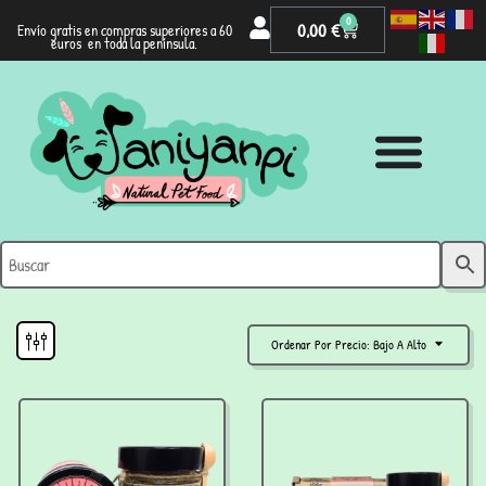
0
0,00
€
Envío gratis en compras superiores a 60
euros en toda la península.
Ordenar Por Precio: Bajo A Alto