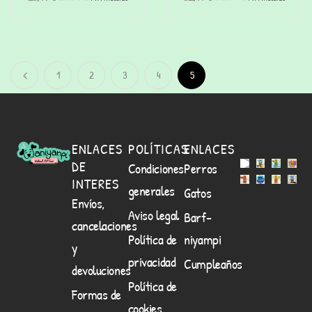
1
2
3
4
5
ENLACES
POLÍTICAS
ENLACES
DE
Condiciones
Perros
INTERES
generales
Gatos
Envíos,
Aviso legal
Barf-
cancelaciones
Política de
niyampi
y
privacidad
Cumpleaños
devoluciones
Política de
Formas de
cookies