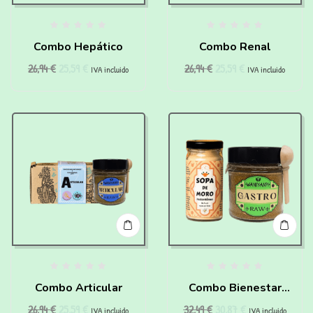
Combo Hepático
Combo Renal
26,94
€
25,59
€
26,94
€
25,59
€
IVA incluido
IVA incluido
Combo Articular
Combo Bienestar
26,94
€
25,59
€
32,49
€
30,87
€
Digestivo
IVA incluido
IVA incluido