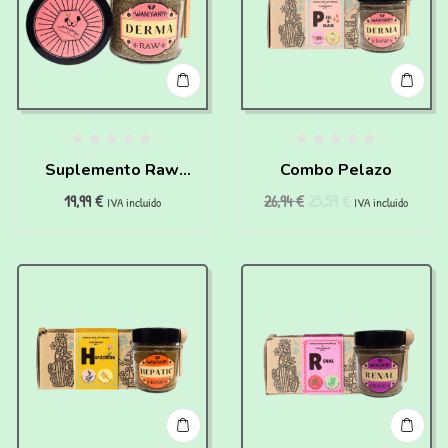
Suplemento Raw
Combo Pelazo
19,99
€
26,94
€
25,59
€
Derma para perros
IVA incluido
IVA incluido