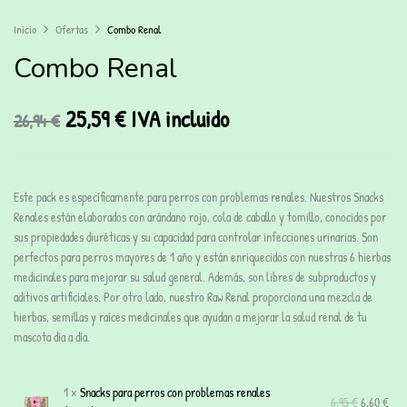
Inicio
Ofertas
Combo Renal
Combo Renal
25,59
€
IVA incluido
26,94
€
Este pack es específicamente para perros con problemas renales. Nuestros Snacks
Renales están elaborados con arándano rojo, cola de caballo y tomillo, conocidos por
sus propiedades diuréticas y su capacidad para controlar infecciones urinarias. Son
perfectos para perros mayores de 1 año y están enriquecidos con nuestras 6 hierbas
medicinales para mejorar su salud general. Además, son libres de subproductos y
aditivos artificiales. Por otro lado, nuestro Raw Renal proporciona una mezcla de
hierbas, semillas y raíces medicinales que ayudan a mejorar la salud renal de tu
mascota día a día.
1 ×
Snacks para perros con problemas renales
6,95
€
6,60
€