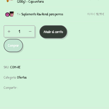
(200g) - Caja unitaria
1 ×
Suplemento Raw Renal para perros
19,99
€
18,99
€
Añadir al carrito
Comprar
SKU:
COM-RE
Categoría:
Ofertas
Compartir :