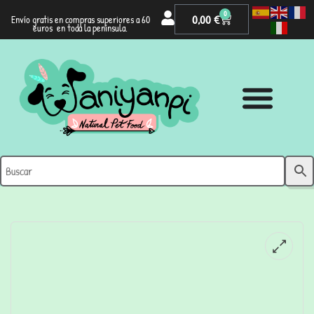
0
0,00
€
Envío gratis en compras superiores a 60
euros en toda la península.