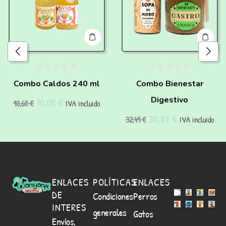
Combo Caldos 240 ml
Combo Bienestar
Digestivo
10,08
€
10,60
€
IVA incluido
30,87
€
32,49
€
IVA incluido
ENLACES
POLÍTICAS
ENLACES
DE
Condiciones
Perros
INTERES
generales
Gatos
Envíos,