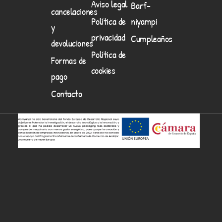
Aviso legal
Barf-
cancelaciones
Política de
niyampi
y
privacidad
Cumpleaños
devoluciones
Política de
Formas de
cookies
pago
Contacto