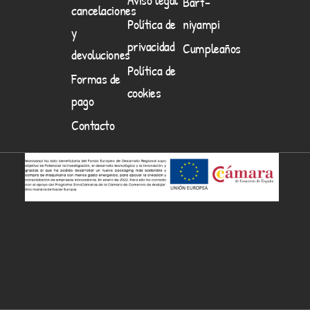
Barf-
cancelaciones
Política de
niyampi
y
privacidad
Cumpleaños
devoluciones
Política de
Formas de
cookies
pago
Contacto