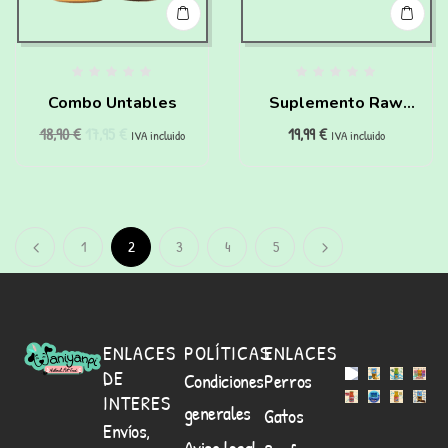
Combo Untables
Suplemento Raw
18,90
€
17,95
€
19,99
€
Derma para perros
IVA incluido
IVA incluido
1
2
3
4
5
ENLACES
POLÍTICAS
ENLACES
DE
Condiciones
Perros
INTERES
generales
Gatos
Envíos,
Aviso legal