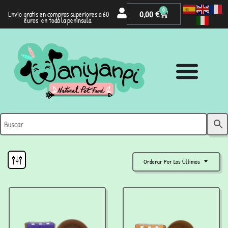
0
0,00
€
Envío gratis en compras superiores a 60
euros en toda la península.
Ordenar Por Los Últimos