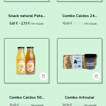
Snack natural Patas
Combo Caldos 240
0,60
€
-
2,73
€
10,60
€
10,08
€
de Pollo para perros
ml
IVA incluido
IVA incluido
y gatos
Combo Caldos 500
Combo Articular
14,60
€
13,88
€
26,94
€
25,59
€
ml
IVA incluido
IVA incluido