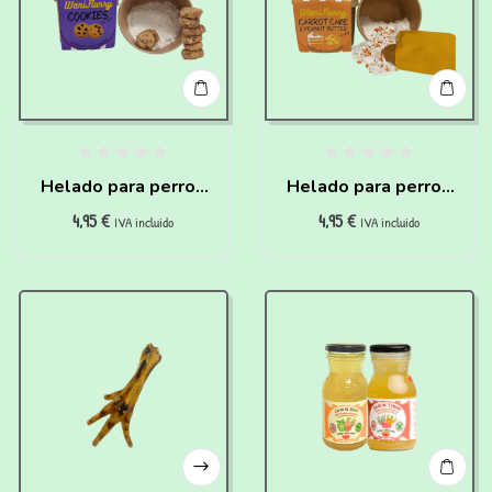
Helado para perros
Helado para perros
4,95
€
4,95
€
de Cookies para
de Carrot Cake y
IVA incluido
IVA incluido
hacer en casa
Crema de Cacahuete
para hacer en casa