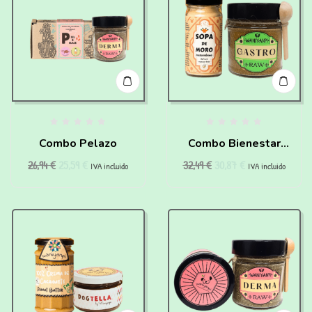
Combo Pelazo
Combo Bienestar
26,94
€
25,59
€
32,49
€
30,87
€
Digestivo
IVA incluido
IVA incluido