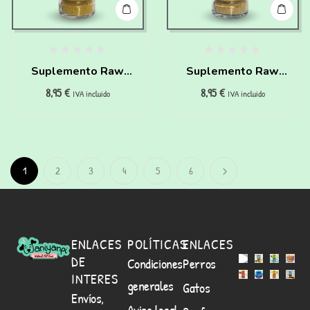
Suplemento Raw
Suplemento Raw
8,95
€
8,95
€
Senior para perros
Renal para perros
IVA incluido
IVA incluido
Waniyanpi (50 g)
Waniyanpi (50 g)
1
2
3
4
5
6
ENLACES
POLÍTICAS
ENLACES
DE
Condiciones
Perros
INTERES
generales
Gatos
Envíos,
Aviso legal