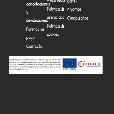
Barf-
cancelaciones
Política de
niyampi
y
privacidad
Cumpleaños
devoluciones
Política de
Formas de
cookies
pago
Contacto