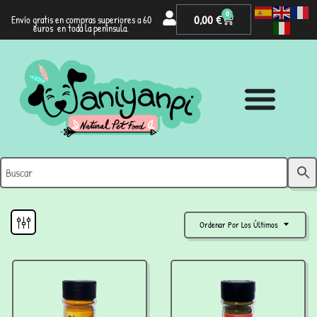
0
0,00
€
Envío gratis en compras superiores a 60
euros en toda la península.
Ordenar Por Los Últimos