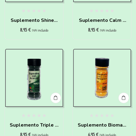
Suplemento Shine –
Suplemento Calm –
8,95
€
8,95
€
Linaza, Bardana y
Shwagandha y
IVA incluido
IVA incluido
Chia para
manzanilla para
perros(60g)
perros(60g)
Suplemento Triple X
Suplemento Bioma –
8,95
€
6,95
€
– Espirulina &
Zanahoria y levadura
IVA incluido
IVA incluido