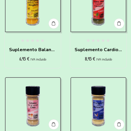
Suplemento Balance
Suplemento Cardio –
6,95
€
8,95
€
– Curcuma y Jengibre
Espino y Curcuma
IVA incluido
IVA incluido
para perros(60g)
para perros(60g)