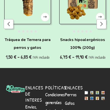
Tráquea de Ternera para
Snacks hipoalergénicos
perros y gatos
100% (200g)
1,50
€
-
6,85
€
6,75
€
-
19,90
€
IVA incluido
IVA incluido
ENLACES
POLÍTICAS
ENLACES
DE
Condiciones
Perros
INTERES
generales
Gatos
Envíos,