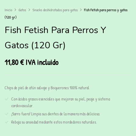
Inicio
Gatos
Snacks deshidratados para gatos
Fish Fetish para perros y gatos
(120 gr)
Fish Fetish Para Perros Y
Gatos (120 Gr)
11,80
€
IVA incluido
Chips de piel de atún salvaje y Boquerones 100% natural
Con ácidos grasos esenciales que mejoran su piel, peaje y sistema
cardiovascular.
¡Sarro fuera! Limpia sus dientes de la manera más deliciosa.
Rebaja su ansiedad mediante estos mordedores naturales.