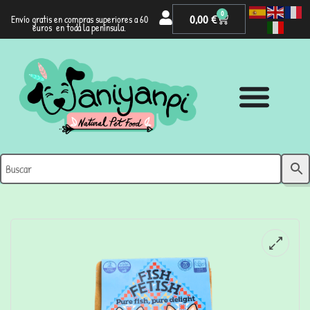
0
0,00
€
Envío gratis en compras superiores a 60
euros en toda la península.