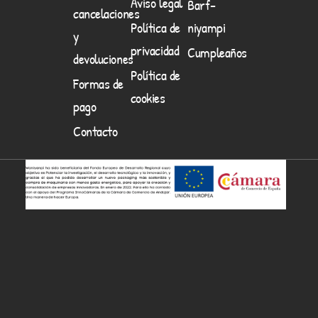
Aviso legal
Barf-
cancelaciones
Política de
niyampi
y
privacidad
Cumpleaños
devoluciones
Política de
Formas de
cookies
pago
Contacto